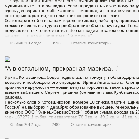
— Охраной памятников местного значения должен заниматься
муниципалитет, это очевидно. Если передавать их частному лицу
здесь два варианта: либо частник — меценат, и в этом случае ес
некоторые гарантии, что памятник сохранится (но таких
благотворителей я в нашем городе не знаю), либо предпринима
должен извлечь выгоду из приобретения объекта культуры. Тогда
получается то, что получается. Все мы видим, в каком состоянии
сегодня, например, кинотеатр “Коммунар”.
05 Июн 2012 года
3593
Оставить комментарий
“А в остальном, прекрасная маркиза…”
Ирина Котовщикова бодро поднялась на трибуну, поблагодарила
доверие и пообещала его оправдать. Ирина Анатольевна, блонд
приятной наружности — новый депутат горсовета, заняла кресло
взамен выбывшего Сергея Гришина (он нынче глава Куйбышевск
района).
Несколько слов о Котовщиковой, номере 10 списка партии “Един
Россия” на выборах 4 декабря: образование высшее, генеральн
директор ООО “КузнецкСервисСтрой”, общая сумма дохода за 2
год - 167277,1 рубля; три квартиры: 78,9 кв. м, 49,2 кв. м, 41 кв. 
05 Июн 2012 года
2482
Оставить комментарий