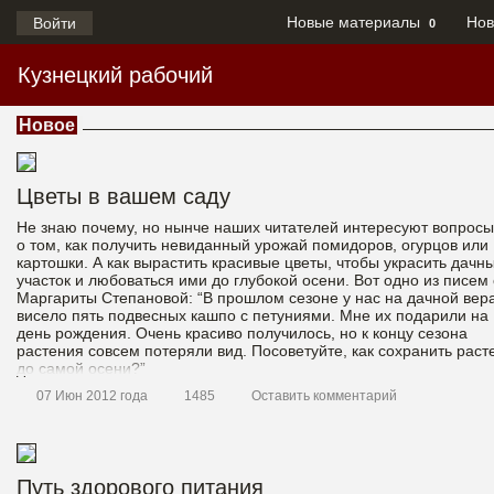
Новые материалы
Нов
Войти
0
Кузнецкий рабочий
Новое
Цветы в вашем саду
Не знаю почему, но нынче наших читателей интересуют вопросы
о том, как получить невиданный урожай помидоров, огурцов или
картошки. А как вырастить красивые цветы, чтобы украсить дачн
участок и любоваться ими до глубокой осени. Вот одно из писем 
Маргариты Степановой: “В прошлом сезоне у нас на дачной вер
висело пять подвесных кашпо с петуниями. Мне их подарили на
день рождения. Очень красиво получилось, но к концу сезона
растения совсем потеряли вид. Посоветуйте, как сохранить раст
до самой осени?”
07 Июн 2012 года
1485
Оставить комментарий
Путь здорового питания