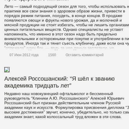
Лето — самый подходящий сезон для того, чтобы использовать 
практике все свои знания о здоровом образе жизни, привести в
порядок режим питания, похудеть, в конце концов. В продаже
появляются овощи и фрукты нового урожая, да и молочной и
мясной продукции не стоит избегать, чтобы не лишить организам
ценных питательных веществ. Однако специалисты не устают
напоминать, что именно в этот сезон надо быть предельно
внимательными и осторожными при покупке и употреблении в п
продуктов. Иногда так и тянет съесть клубничку, даже если она ч
“отлежала” один бок, — ведь за нее деньги заплатили, не
выбрасывать же на ветер! Или выпить кефир с истекшим сроком
07 Июн 2012 года
1560
Оставить комментарий
годности — подумаешь, один день… Однако этот день может
обернуться для вас большими неприятностями. Как правильно
покупать, хранить и готовить продукты, напоминает заместитель
начальника Территориального отдела Роспотребнадзора в
Новокузнецке и Новокузнецком районе Татьяна Ивановна Фадее
Алексей Россошанский: “Я шёл к званию
академика тридцать лет”
Недавно наш новокузнецкий офтальмолог и бессменный
руководитель “Клиники А.Ю. Россошанского” Алексей Юрьевич
Россошанский был признан действительным членом Русской
академии наук и искусств. Формулировка присвоения диплома “
высокие достижения” звучит, конечно, убедительно, но только са
академик знает, какой колоссальный труд вложен в эти слова.