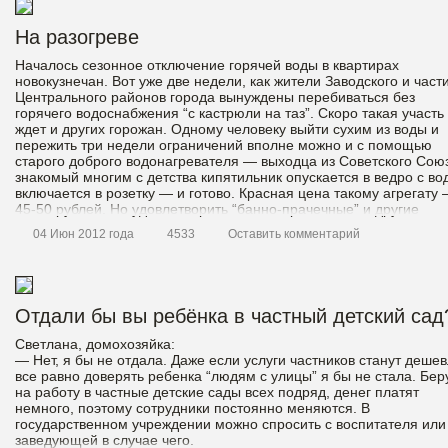
На разогреве
Началось сезонное отключение горячей воды в квартирах
новокузнечан. Вот уже две недели, как жители Заводского и част
Центрального районов города вынуждены перебиваться без
горячего водоснабжения “с кастрюли на таз”. Скоро такая участь
ждет и других горожан. Одному человеку выйти сухим из воды и
пережить три недели ограничений вполне можно и с помощью
старого доброго водонагревателя — выходца из Советского Сою
знакомый многим с детства кипятильник опускается в ведро с во
включается в розетку — и готово. Красная цена такому агрегату
45-50 рублей. Но удовлетворить “банно-прачечные” и другие
бытовые нужды семьи из трех-четырех человек дедушкиным
04 Июн 2012 года
4533
Оставить комментарий
способом вряд ли удастся. Что ж, вперед в магазин за совреме
водонагревателем с заморским названием “бойлер”.
Отдали бы вы ребёнка в частный детский сад
Светлана, домохозяйка:
— Нет, я бы не отдала. Даже если услуги частников станут дешев
все равно доверять ребенка “людям с улицы” я бы не стала. Бер
на работу в частные детские сады всех подряд, денег платят
немного, поэтому сотрудники постоянно меняются. В
государственном учреждении можно спросить с воспитателя или
заведующей в случае чего.