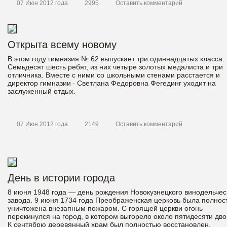
07 Июн 2012 года
2995
Оставить комментарий
Открыта всему новому
В этом году гимназия № 62 выпускает три одиннадцатых класса.
Семьдесят шесть ребят, из них четыре золотых медалиста и три
отличника. Вместе с ними со школьными стенами расстается и
директор гимназии - Светлана Федоровна Фегединг уходит на
заслуженный отдых.
07 Июн 2012 года
2149
Оставить комментарий
День в истории города
8 июня 1948 года — день рождения Новокузнецкого винодельчес
завода. 9 июня 1734 года Преображенская церковь была полнос
уничтожена внезапным пожаром. С горящей церкви огонь
перекинулся на город, в котором выгорело около пятидесяти дво
К сентябрю деревянный храм был полностью восстановлен.