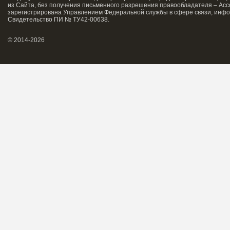
из Сайта, без получения письменного разрешения правообладателя – Асс
зарегистрирована Управлением Федеральной службы в сфере связи, инфо
Свидетельство ПИ № ТУ42-00638.
© 2014-2026