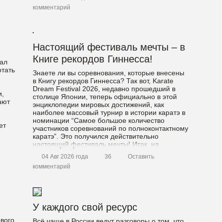
комментарий
Настоящий фестиваль мечты – в
Книге рекордов Гиннесса!
ал
отать
Знаете ли вы соревнования, которые внесены
в Книгу рекордов Гиннесса? Так вот, Karate
Dream Festival 2026, недавно прошедший в
и,
столице Японии, теперь официально в этой
ают
энциклопедии мировых достижений, как
наиболее массовый турнир в истории каратэ в
номинации “Самое большое количество
ет
участников соревнований по полноконтактному
каратэ”. Это получился действительно
настоящий фестиваль мечты! Итак, на
шестнадцать татами […]
04 Авг 2026 года
36
Оставить
комментарий
У каждого свой ресурс
рвого
Всё чаще в России ведут разговоры о том, что