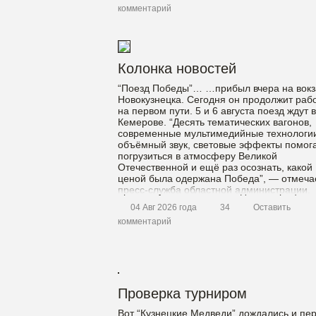
комментарий
Колонка новостей
“Поезд Победы”… …прибыл вчера на вокз
Новокузнецка. Сегодня он продолжит раб
на первом пути. 5 и 6 августа поезд ждут в
Кемерове. “Десять тематических вагонов,
современные мультимедийные технологи
объёмный звук, световые эффекты помог
погрузиться в атмосферу Великой
Отечественной и ещё раз осознать, какой
ценой была одержана Победа”, — отмеча
пресс-служба областной администрации.
Свыше миллиарда За […]
04 Авг 2026 года
34
Оставить
комментарий
Проверка турниром
Вот “Кузнецкие Медведи” дождались и пе