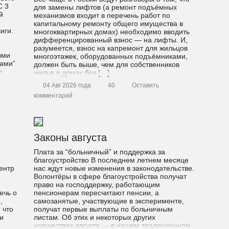
С 3
для замены лифтов (а ремонт подъёмных
й
механизмов входит в перечень работ по
капитальному ремонту общего имущества в
иги.
многоквартирных домах) необходимо вводить
дифференцированный взнос — на лифты. И,
разумеется, взнос на капремонт для жильцов
ыми
многоэтажек, оборудованных подъёмниками,
бами”
должен быть выше, чем для собственников
и
жилья в домах без […]
04 Авг 2026 года
40
Оставить
комментарий
Законы августа
Плата за “больничный” и поддержка за
благоустройство В последнем летнем месяце
ентр
нас ждут новые изменения в законодательстве.
Волонтёры в сфере благоустройства получат
право на господдержку, работающим
ечь о
пенсионерам пересчитают пенсии, а
,
самозанятые, участвующие в эксперименте,
 что
получат первые выплаты по больничным
и
листам. Об этих и некоторых других
новшествах августа — в нашем традиционном