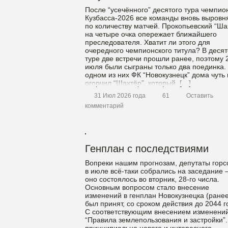
После “усечённого” десятого тура чемпио
Кузбасса-2026 все команды вновь выровн
по количеству матчей. Прокопьевский “Ша
на четыре очка опережает ближайшего
преследователя. Хватит ли этого для
очередного чемпионского титула? В деся
туре две встречи прошли ранее, поэтому 
июля были сыграны только два поединка.
одном из них ФК “Новокузнецк” дома чуть 
огорчил “Шахтёр”, который, […]
31 Июл 2026 года
61
Оставить
комментарий
Генплан с последствиями
Вопреки нашим прогнозам, депутаты горс
в июле всё-таки собрались на заседание
оно состоялось во вторник, 28-го числа.
Основным вопросом стало внесение
изменений в генплан Новокузнецка (ране
был принят, со сроком действия до 2044 г
С соответствующим внесением изменений
“Правила землепользования и застройки”.