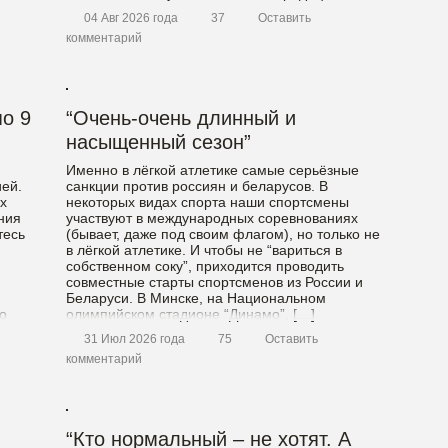
zon-
обзоре В августе работающим […]
04 Авг 2026 года
37
Оставить
комментарий
по 9
“Очень-очень длинный и
насыщенный сезон”
Именно в лёгкой атлетике самые серьёзные
ией.
санкции против россиян и беларусов. В
х
некоторых видах спорта наши спортсмены
ния
участвуют в международных соревнованиях
тесь
(бывает, даже под своим флагом), но только не
в лёгкой атлетике. И чтобы не “вариться в
собственном соку”, приходится проводить
совместные старты спортсменов из России и
Беларуси. В Минске, на Национальном
о
олимпийском стадионе “Динамо”, […]
31 Июл 2026 года
75
Оставить
комментарий
“Кто нормальный – не хотят. А