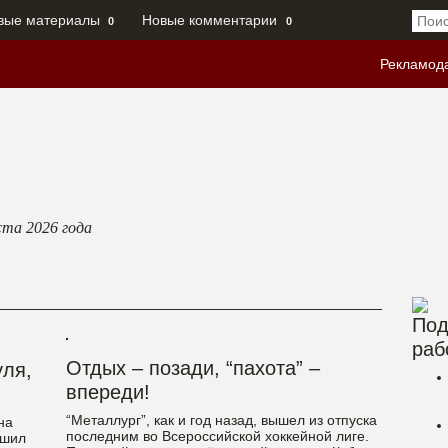
вые материалы
Новые комментарии
0
0
Рекламод
ста 2026
года
Под
раб
Отдых – позади, “пахота” –
уля,
впереди!
“Металлург”, как и год назад, вышел из отпуска
на
последним во Всероссийской хоккейной лиге.
ршил