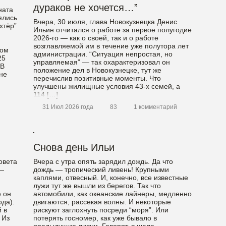
дураков не хочется…”
ната
ялись
Вчера, 30 июля, глава Новокузнецка Денис
хтёр”
Ильин отчитался о работе за первое полугодие
2026-го — как о своей, так и о работе
возглавляемой им в течение уже полутора лет
том
администрации. “Ситуация непростая, но
25
управляемая” — так охарактеризовал он
 В
положение дел в Новокузнецке, тут же
не
перечислив позитивные моменты. Что
улучшены жилищные условия 43-х семей, а
114 […]
31 Июл 2026 года
83
1 комментарий
Снова день Ильи
овета
Вчера с утра опять зарядил дождь. Да что
 —
дождь — тропический ливень! Крупными
каплями, отвесный. И, конечно, все известные
лужи тут же вышли из берегов. Так что
е он
автомобили, как океанские лайнеры, медленно
ода).
двигаются, рассекая волны. И некоторые
 в
рискуют заглохнуть посреди “моря”. Или
 Из
потерять госномер, как уже бывало в