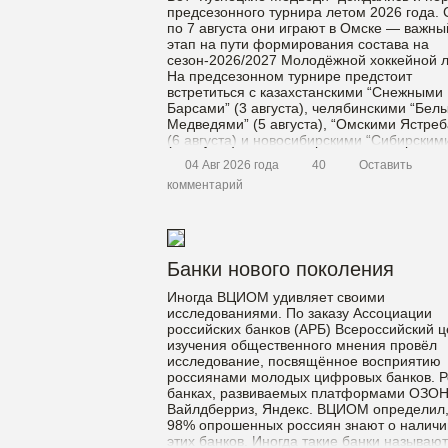
предсезонного турнира летом 2026 года. 
по 7 августа они играют в Омске — важны
этап на пути формирования состава на
сезон-2026/2027 Молодёжной хоккейной л
На предсезонном турнире предстоит
встретиться с казахстанскими “Снежными
Барсами” (3 августа), челябинскими “Бел
Медведями” (5 августа), “Омскими Ястре
(6 августа) и новосибирскими “Сибирским
Снайперами” (7 […]
04 Авг 2026 года
40
Оставить
комментарий
Банки нового поколения
Иногда ВЦИОМ удивляет своими
исследованиями. По заказу Ассоциации
российских банков (АРБ) Всероссийский ц
изучения общественного мнения провёл
исследование, посвящённое восприятию
россиянами молодых цифровых банков. Р
банках, развиваемых платформами ОЗОН
Вайлдберриз, Яндекс. ВЦИОМ определил,
98% опрошенных россиян знают о наличи
этих банков. Иногда такие банки называют