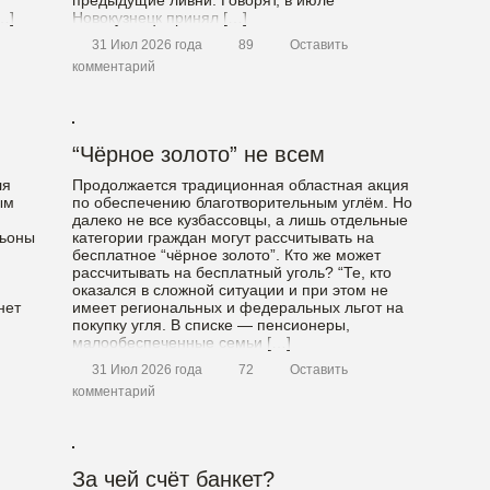
предыдущие ливни. Говорят, в июле
…]
Новокузнецк принял […]
31 Июл 2026 года
89
Оставить
комментарий
“Чёрное золото” не всем
ля
Продолжается традиционная областная акция
ым
по обеспечению благотворительным углём. Но
далеко не все кузбассовцы, а лишь отдельные
льоны
категории граждан могут рассчитывать на
бесплатное “чёрное золото”. Кто же может
рассчитывать на бесплатный уголь? “Те, кто
оказался в сложной ситуации и при этом не
нет
имеет региональных и федеральных льгот на
покупку угля. В списке — пенсионеры,
малообеспеченные семьи […]
31 Июл 2026 года
72
Оставить
комментарий
За чей счёт банкет?