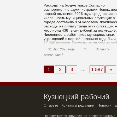
Расходы на бюджетников Согласно
распоряжению администрации Новокузнец
первой половине 2026 года среднесписоч
численность муниципальных служащих в
городе составила 974 человека. Фактичес
расходы на оплату труда этих служащих 
миллиона 438 тысяч рублей за полугодие.
Численность работников муниципальных
учреждений в первой половине года была
17 346 человек. Расходы на оплату их ра
составили 6 миллиардов 326 […]
31 Июл 2026 года
71
Оставить
комментарий
Материалы
1
2
3
…
1 587
»
Кузнецкий рабочий
О газете
Контакты редакции
Новости па
Не допускается копирование, распространение,