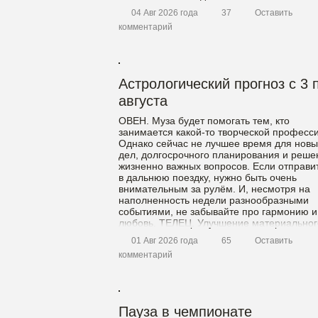
“необанки”. “По итогам онлайн-опроса, O
04 Авг 2026 года
37
Оставить
Банк занял второе место […]
комментарий
Астрологический прогноз с 3 
августа
ОВЕН. Муза будет помогать тем, кто
занимается какой-то творческой професс
Однако сейчас не лучшее время для новы
дел, долгосрочного планирования и реше
жизненно важных вопросов. Если отправи
в дальнюю поездку, нужно быть очень
внимательным за рулём. И, несмотря на
наполненность недели разнообразными
событиями, не забывайте про гармонию и
любовь. ТЕЛЕЦ. Улучшение материальног
положения поможет осуществить […]
01 Авг 2026 года
65
Оставить
комментарий
Пауза в чемпионате