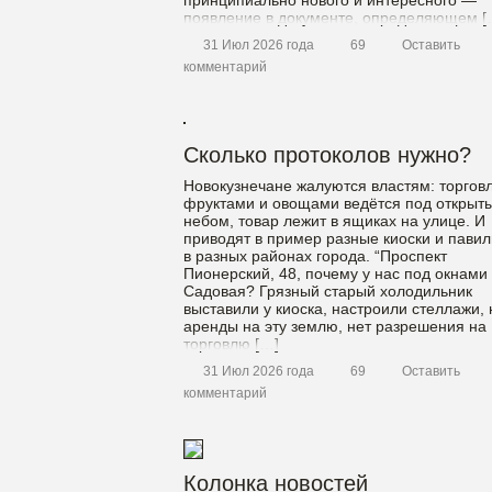
принципиально нового и интересного —
появление в документе, определяющем [
31 Июл 2026 года
69
Оставить
комментарий
Сколько протоколов нужно?
Новокузнечане жалуются властям: торгов
фруктами и овощами ведётся под открыт
небом, товар лежит в ящиках на улице. И
приводят в пример разные киоски и пави
в разных районах города. “Проспект
Пионерский, 48, почему у нас под окнами
Садовая? Грязный старый холодильник
выставили у киоска, настроили стеллажи, 
аренды на эту землю, нет разрешения на
торговлю […]
31 Июл 2026 года
69
Оставить
комментарий
Колонка новостей