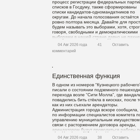
процесс регистрации федеральных парти
списков в Госдуму, также сформированы
списки кандидатов-одномандатников по
округам. До начала голосования остаётся
ровно полтора месяца. Давайте для прос
будем называть это выборами, хотя, строг
говоря, свободными и демократическими
выборами в нашей стране давно не пахнет
Когда высказывания цензурируются, сколь
04 Авг 2026 года
41
Оставить
заметные политики с […]
комментарий
Единственная функция
В одном из номеров “Кузнецкого рабочего
писали о состоянии подземного пешеходн
перехода возле “Сити Молла”, где вандал
повадились бить стёкла в киосках, после т
как из них съехали арендаторы.
Администрация города вскоре сообщила, 
по информации специалистов комитета п
управлению муниципальным имуществом,
связи с расторжением договора аренды,
арендатором будут проводиться работы п
демонтажу […]
04 Авг 2026 года
38
Оставить