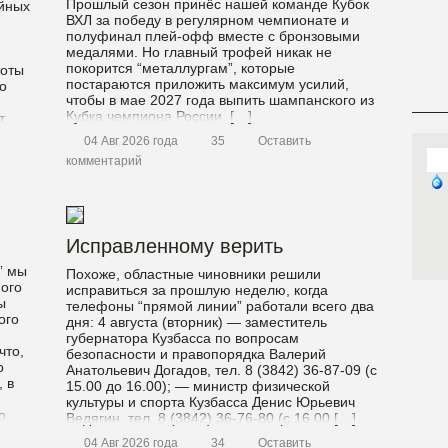
Прошлый сезон принёс нашей команде Кубок
йных
ВХЛ за победу в регулярном чемпионате и
полуфинал плей-офф вместе с бронзовыми
медалями. Но главный трофей никак не
покорится “металлургам”, которые
тоты
постараются приложить максимум усилий,
о
чтобы в мае 2027 года выпить шампанского из
Кубка чемпиона России. […]
.
ко-то
04 Авг 2026 года
35
Оставить
комментарий
Исправленному верить
” мы
Похоже, областные чиновники решили
ого
исправиться за прошлую неделю, когда
ы
телефоны “прямой линии” работали всего два
ого
дня: 4 августа (вторник) — заместитель
губернатора Кузбасса по вопросам
что,
безопасности и правопорядка Валерий
о
Анатольевич Догадов, тел. 8 (3842) 36-87-09 (с
 в
15.00 до 16.00); — министр физической
культуры и спорта Кузбасса Денис Юрьевич
о
Ведягин, тел. 8 (3842) 36-76-80 (с 16.00 […]
04 Авг 2026 года
34
Оставить