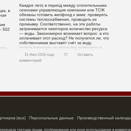
Каждое лето в период между отопительными
сезонами управляющие компании или ТСЖ
ка, в
обязаны готовить жилфонд к зиме: проверять
ная
системы теплоснабжения, проводить их
промывку. Соответственно, на эти работы
кие
затрачивается некоторое количество ресурса
— 502
— воды. Закономерно возникает вопрос: а кто
оплачивает этот расход? Не получится ли, что
собственникам выставят счёт за воду,
использованную на промывку инженерных
боты
систем? Ответ […]
31 Июл 2026 года
77
Оставить
комментарий
ртнеров
(
все
)
Персональные данные
Производственный календа
 передача третьим лицам, опубликование или иное использование в коммерче