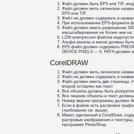
Файл должен быть EPS или TIF, мод
Файл должен меть латинское назва
EPS или TIF.
Файл не должен содержать в назван
При использовании EPS-формата фа
Файл должен иметь разрешение 300
масштабирование не более чем на 
LZW-компрессия файлов недопусти
Альфа-каналы и маски должны быть
EPS файл должен содержать PREVI
DEVICE PIXELS — 0. PATH должен и
CorelDRAW
Файл должен меть латинское назван
Файл не должен содержать в назван
Файл должен иметь две страницы. Н
второй оставлен как текст.
Все объекты должны быть разгрупп
Все лишние объекты и текст должны
Номер версии программы должен быт
Если в файле есть растровая графи
(требования см. выше).
Макет, сделанный в CorelDraw, сод
растровые изображения и текстуры,
программе PhotoShop.