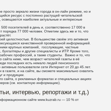
е просто зеркало жизни города в он-лайн режиме, но и
ийся ресурс с постоянно растущей читательской
те, освещаются наиболее актуальные и интересные
 500 посетителей в день и, соответственно 17 000 в
т порядка 77 000 человек. Отметим здесь же и то, что
растёт.
ей целостностью. В большинстве своём это активная
ересующаяся качественной проверенной информацией.
дники крупных компаний, госслужащие, частные
 бухгалтеры и другие специалисты и ИТР. Кроме того,
абочих профессий, а также студенты. Важно и то, что
 сайта ниже, чем возраст читателей газеты в её
реди последних есть немало людей пенсионного
о активные пользователи сети Интернет от 20 до 45 лет.
 в газете, и на сайте, вы сможете максимально охватить
г и продукции.
 сайта, о рекламных форматах и специальных акциях
жеров (см. контактную информацию).
ьи, интервью, репортажи и т.д.)
нформационном сайте www.kuzrab.ru — 10 % от