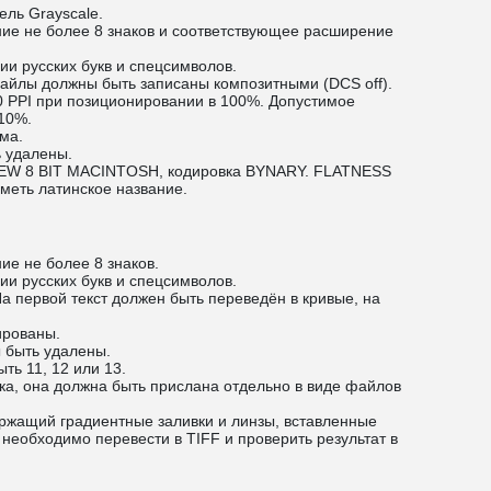
ель Grayscale.
ние не более 8 знаков и соответствующее расширение
ии русских букв и спецсимволов.
йлы должны быть записаны композитными (DCS off).
 PPI при позиционировании в 100%. Допустимое
10%.
ма.
 удалены.
EW 8 BIT MACINTOSH, кодировка BYNARY. FLATNESS
меть латинское название.
ие не более 8 знаков.
ии русских букв и спецсимволов.
а первой текст должен быть переведён в кривые, на
ированы.
 быть удалены.
ь 11, 12 или 13.
ка, она должна быть прислана отдельно в виде файлов
ержащий градиентные заливки и линзы, вставленные
 необходимо перевести в TIFF и проверить результат в