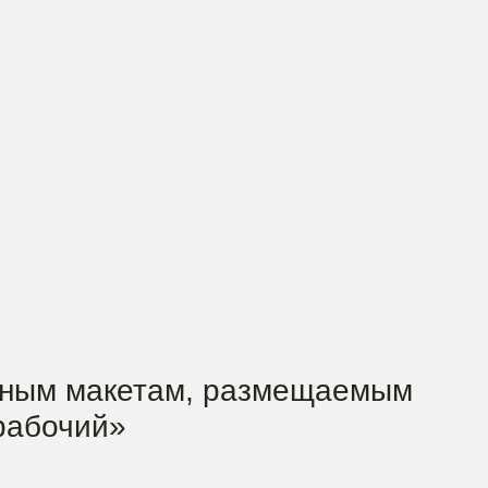
мным макетам, размещаемым
 рабочий»