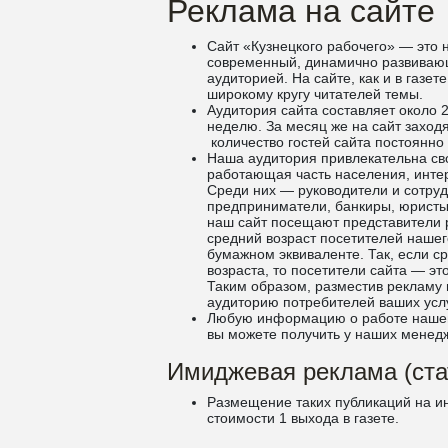
Реклама на сайте
Сайт «Кузнецкого рабочего» — это н
современный, динамично развивающ
аудиторией. На сайте, как и в газе
широкому кругу читателей темы.
Аудитория сайта составляет около 2
неделю. За месяц же на сайт заходя
количество гостей сайта постоянно 
Наша аудитория привлекательна сво
работающая часть населения, инт
Среди них — руководители и сотру
предприниматели, банкиры, юристы,
наш сайт посещают представители р
средний возраст посетителей нашего
бумажном эквиваленте. Так, если с
возраста, то посетители сайта — эт
Таким образом, разместив рекламу и
аудиторию потребителей ваших услу
Любую информацию о работе нашего
вы можете получить у наших менед
Имиджевая реклама (стат
Размещение таких публикаций на и
стоимости 1 выхода в газете.