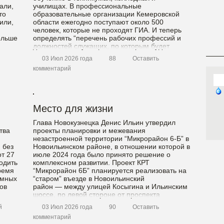
али,
училищах. В профессиональные
то
образовательные организации Кемеровской
или,
области ежегодно поступают около 500
человек, которые не проходят ГИА. И теперь
ольше
определять “перечень рабочих профессий и
должностей служащих, по которым будет
осуществляться профессиональное обучение
03 Июл 2026 года
88
Оставить
школьников […]
комментарий
Место для жизни
Глава Новокузнецка Денис Ильин утвердил
тва
проекты планировки и межевания
незастроенной территории “Микрорайон 6-Б” в
 без
Новоильинском районе, в отношении которой в
от 27
июле 2024 года было принято решение о
одить
комплексном развитии. Проект КРТ
ремя
“Микрорайон 6Б” планируется реализовать на
омных
“старом” въезде в Новоильинский
ов
район — между улицей Косыгина и Ильинским
шоссе, по левой стороне от проспекта
Запсибовцев. По проекту здесь […]
й
03 Июл 2026 года
90
Оставить
комментарий