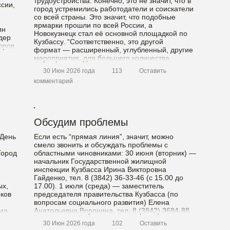
трудоустройства. Конечно, это не значит, что в
сии,
город устремились работодатели и соискатели
со всей страны. Это значит, что подобные
ярмарки прошли по всей России, а
ин
Новокузнецк стал её основной площадкой по
дер
Кузбассу. “Соответственно, это другой
оров,
формат — расширенный, углубленный, другие
мероприятия, для большего количества
ищущих […]
30 Июн 2026 года
113
Оставить
комментарий
Обсудим проблемы
 День
Если есть “прямая линия”, значит, можно
смело звонить и обсуждать проблемы с
Город
областными чиновниками: 30 июня (вторник) —
начальник Государственной жилищной
инспекции Кузбасса Ирина Викторовна
Гайденко, тел. 8 (3842) 36-33-46 (с 15.00 до
ых,
17.00). 1 июля (среда) — заместитель
ков
председателя правительства Кузбасса (по
вопросам социального развития) Елена
ма
Анатольевна Воронина, тел. 8 (3842) 3684-88
(с 15.00 до 16.00); — […]
30 Июн 2026 года
102
Оставить