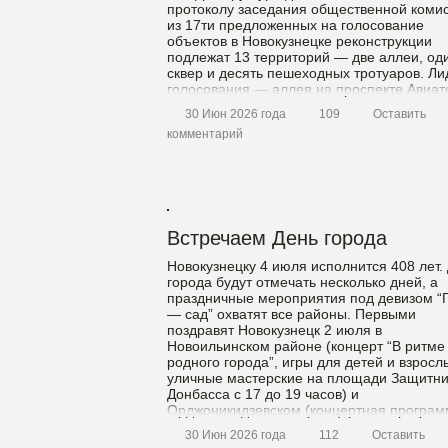
протоколу заседания общественной комис
из 17ти предложенных на голосование
объектов в Новокузнецке реконструкции
подлежат 13 территорий — две аллеи, од
сквер и десять пешеходных тротуаров. Ли
голосования — аллея на проспекте Авиат
от дома № 75 до […]
30 Июн 2026 года
109
Оставить
комментарий
Встречаем День города
Новокузнецку 4 июля исполнится 408 лет.
города будут отмечать несколько дней, а
праздничные мероприятия под девизом “
— сад” охватят все районы. Первыми
поздравят Новокузнецк 2 июля в
Новоильинском районе (концерт “В ритме
родного города”, игры для детей и взросл
уличные мастерские на площади Защитни
Донбасса с 17 до 19 часов) и
Орджоникидзевском (концертная програм
[…]
30 Июн 2026 года
112
Оставить