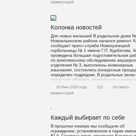
комментарий
Колонка новостей
Для новых малышей В родильном доме №
Новоильинском районе начался ремонт. К
сообщает пресс-служба Новокузнецкой
горбольницы № 1 имени Г.П. Курбатова, 
проведена большая подготовительная ра
по комплексному обследованию акушерск
отделения № 3, выполнены инженерные
изыскания, состоялись конкурсные проце
определен подрядчик. В родильных залах
предстоит обновить вентиляцию и инжен
сети, а в палатах, родзалах и санитарных
30 Июн 2026 года
110
Оставить
комментарий
Каждый выбирает по себе
В прошлом номере мы сообщали об
ограждении, установленном в парке имен
Ю.А. Гагарина вдоль проспекта Бардина и