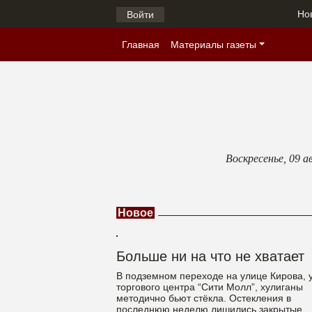
Но
Войти
Главная
Материалы газеты
Воскресенье,
09 а
Новое
Больше ни на что не хватает
В подземном переходе на улице Кирова, 
торгового центра “Сити Молл”, хулиганы
методично бьют стёкла. Остекления в
последнюю неделю лишились закрытые