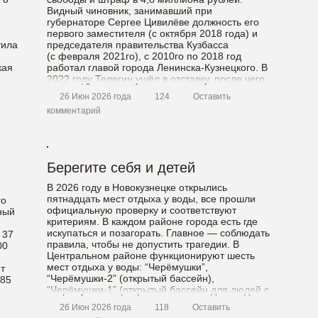
Видный чиновник, занимавший при
губернаторе Сергее Цивилёве должность его
первого заместителя (с октября 2018 года) и
тила
председателя правительства Кузбасса
(с февраля 2021го), с 2010го по 2018 год
кая
работал главой города Ленинска-Кузнецкого. В
2022 году Телегин ушёл в отставку, после чего
стал […]
26 Июн 2026 года
124
Оставить
комментарий
ющей
Берегите себя и детей
В 2026 году в Новокузнецке открылись
пятнадцать мест отдыха у воды, все прошли
го
официальную проверку и соответствуют
ный
критериям. В каждом районе города есть где
искупаться и позагорать. Главное — соблюдать
 37
правила, чтобы не допустить трагедии. В
00
Центральном районе функционируют шесть
мест отдыха у воды: “Черёмушки”,
т
“Черёмушки-2” (открытый бассейн),
885
“Черёмушки-1” (открытый бассейн для людей с
ограниченными […]
26 Июн 2026 года
118
Оставить