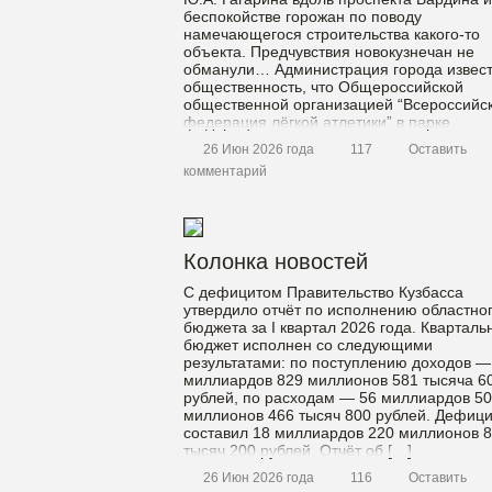
беспокойстве горожан по поводу
намечающегося строительства какого-то
объекта. Предчувствия новокузнечан не
обманули… Администрация города извес
общественность, что Общероссийской
общественной организацией “Всероссийс
федерация лёгкой атлетики” в парке
планируется реализовать проект бегового
26 Июн 2026 года
117
Оставить
центра. “В рамках реализации проекта
комментарий
запланирована модернизация существу
[…]
Колонка новостей
С дефицитом Правительство Кузбасса
утвердило отчёт по исполнению областно
бюджета за I квартал 2026 года. Кварталь
бюджет исполнен со следующими
результатами: по поступлению доходов —
миллиардов 829 миллионов 581 тысяча 6
рублей, по расходам — 56 миллиардов 50
миллионов 466 тысяч 800 рублей. Дефици
составил 18 миллиардов 220 миллионов 
тысяч 200 рублей. Отчёт об […]
26 Июн 2026 года
116
Оставить