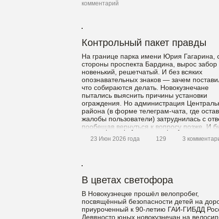
комментарий
Контрольный пакет правды
На границе парка имени Юрия Гагарина, 
стороны проспекта Бардина, вырос забор
новенький, решетчатый. И без всяких
опознавательных знаков — зачем постави
что собираются делать. Новокузнечане
пытались выяснить причины установки
ограждения. Но администрация Централь
района (в форме телеграм-чата, где оста
жалобы пользователи) затруднилась с отв
пообещав вернуться к вопросу позже. И 
заподозрена в […]
23 Июн 2026 года
129
3 комментар
В цветах светофора
В Новокузнецке прошёл велопробег,
посвящённый безопасности детей на доро
приуроченный к 90-летию ГАИ-ГИБДД Рос
Девяносто юных новокузнечан на велоси