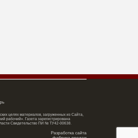
рь
ских целях материалов, загруженных из Сайта,
ий рабочий». Газета зарегистрирована
ласти Свидетельство ПИ № ТУ42-00638.
Разработка сайта
фабрика продаж