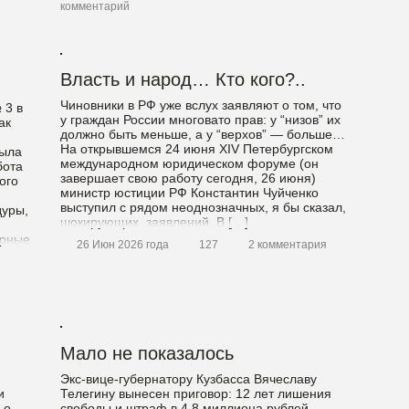
комментарий
Власть и народ… Кто кого?..
Чиновники в РФ уже вслух заявляют о том, что
 3 в
у граждан России многовато прав: у “низов” их
ак
должно быть меньше, а у “верхов” — больше…
На открывшемся 24 июня XIV Петербургском
была
международном юридическом форуме (он
бота
завершает свою работу сегодня, 26 июня)
ого
министр юстиции РФ Константин Чуйченко
выступил с рядом неоднозначных, я бы сказал,
дуры,
шокирующих, заявлений. В […]
ерные
26 Июн 2026 года
127
2 комментария
 […]
Мало не показалось
Экс-вице-губернатору Кузбасса Вячеславу
и
Телегину вынесен приговор: 12 лет лишения
 о
свободы и штраф в 4,8 миллиона рублей.