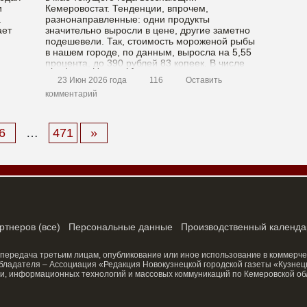
и
Кемеровостат. Тенденции, впрочем,
а
разнонаправленные: одни продукты
ает
значительно выросли в цене, другие заметно
подешевели. Так, стоимость мороженой рыбы
в нашем городе, по данным, выросла на 5,55
процента, до 390 рублей 83 копеек. В числе
сь
[…]
23 Июн 2026 года
116
Оставить
комментарий
6
…
471
»
ртнеров
(
все
)
Персональные данные
Производственный календа
 передача третьим лицам, опубликование или иное использование в коммерче
ладателя – Ассоциация «Редакция Новокузнецкой городской газеты «Кузнецк
и, информационных технологий и массовых коммуникаций по Кемеровской об