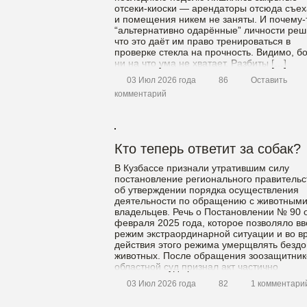
отсеки-киоски — арендаторы отсюда съех
и помещения никем не заняты. И почему-
“альтернативно одарённые” личности реш
что это даёт им право тренироваться в
проверке стекла на прочность. Видимо, б
ни на что ума не хватает. Разбиты […]
03 Июл 2026 года
86
Оставить
комментарий
Кто теперь ответит за собак?
В Кузбассе признали утратившим силу
постановление регионального правительс
об утверждении порядка осуществления
деятельности по обращению с животными
владельцев. Речь о Постановлении № 90 
февраля 2025 года, которое позволяло вв
режим экстраординарной ситуации и во в
действия этого режима умерщвлять безд
животных. После обращения зоозащитник
областной суд признал акт частично
недействующим, а апелляционная […]
03 Июл 2026 года
82
1 комментари