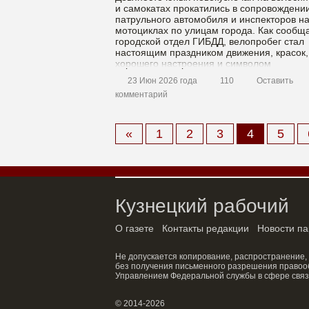
и самокатах прокатились в сопровождени
патрульного автомобиля и инспекторов н
мотоциклах по улицам города. Как сообщ
городской отдел ГИБДД, велопробег стал
настоящим праздником движения, красок,
хорошего настроения и символом
безопасности. По проезжей части двигали
23 Июн 2026 года
110
Оставить
велосипедисты — кому […]
комментарий
Материалы
«
1
2
3
4
5
Кузнецкий рабочий
О газете
Контакты редакции
Новости па
Не допускается копирование, распространение,
без получения письменного разрешения правооб
Управлением Федеральной службы в сфере связ
© 2014-2026