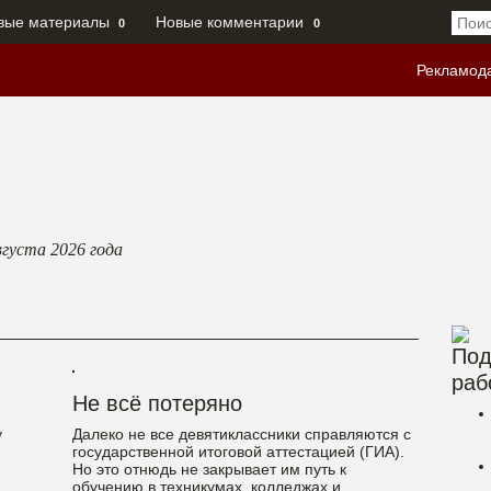
вые материалы
Новые комментарии
0
0
Рекламод
вгуста 2026
года
Под
раб
Не всё потеряно
у
Далеко не все девятиклассники справляются с
государственной итоговой аттестацией (ГИА).
Но это отнюдь не закрывает им путь к
обучению в техникумах, колледжах и