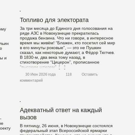
Топливо для электората
За три месяца до Единого дня голосования на
ому
ряде АЗС в Новокузнецке прекратилась
продажа бензина. Что ни говори, в интересное
время мы живём! “Блажен, кто посетил сей мир
льин
в его минуты роковые”, — это не Пушкин
ю
сказал, как некоторые думают, а Фёдор Тютчев.
В 1830-м, два века тому назад, в
ны и
стихотворение “Цицерон”, прописанное
“высоким штилем”, […]
30 Июн 2026 года
118
Оставить
пляют
комментарий
Адекватный ответ на каждый
вызов
—
ые
В пятницу, 26 июня, в Новокузнецке состоялся
оекту
федеральный этап Всероссийской ярмарки