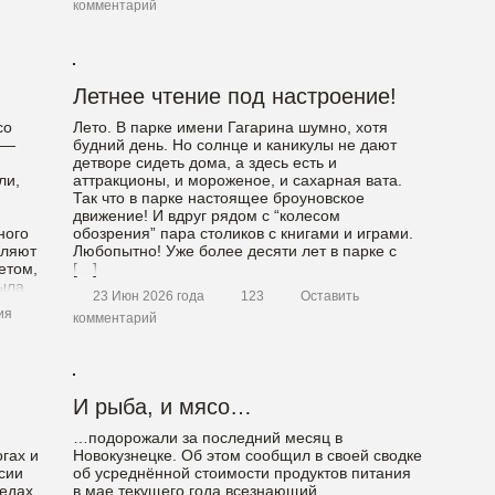
комментарий
Летнее чтение под настроение!
со
Лето. В парке имени Гагарина шумно, хотя
 —
будний день. Но солнце и каникулы не дают
детворе сидеть дома, а здесь есть и
ли,
аттракционы, и мороженое, и сахарная вата.
Так что в парке настоящее броуновское
движение! И вдруг рядом с “колесом
ного
обозрения” пара столиков с книгами и играми.
вляют
Любопытно! Уже более десяти лет в парке с
етом,
[…]
была
23 Июн 2026 года
123
Оставить
ия
комментарий
И рыба, и мясо…
…подорожали за последний месяц в
гах и
Новокузнецке. Об этом сообщил в своей сводке
сии
об усреднённой стоимости продуктов питания
педах
в мае текущего года всезнающий