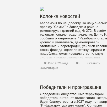
Колонка новостей
Капремонт по нацпроекту По национальн
проекту “Семья” в Заводском районе
ремонтируют детский сад № 272. В своём
телеграм-канале градоначальник Денис И
сообщил о капремонте: “Разобрали стару
кровлю и утеплитель, демонтировали
отопление и перегородки, усилили колон
стены фасада, сделали стяжку чердака и
пищеблока, смонтировали стропильную
систему и новое отопление, утеплили
фундамент”. Сейчас делают кровлю, уте
03 Июл 2026 года
88
Оставить
[…]
комментарий
Победители и проигравшие
Определены общественные территории 
победители интернет-голосования, котор
будут благоустроены в 2027 году по нацпр
“Инфраструктура для жизни”. Согласно