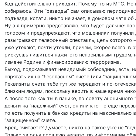
Код действительно приходит. Почему-то из МТС. Но н
собираюсь. Эти “разводы” сам описываю периодичес
подъезде, кстати, никто не знает, в домовом чате об 
Ну а я примерно представляю, что будет дальше: пос
голосом и предупреждают, что мошенники получили д
разыгрывают телефонный спектакль, цель которого — 
уже утекают, почти утекли, причем, скорее всего, в 
рискуешь лишиться нажитого непосильным трудом, н
измене Родине и финансированию терроризма.
Выход, подсказывает невидимый собеседник, есть, н
спрятать их на “безопасном” счете (или “защищенном
Реквизиты счета тебе тут же передают и по-отеческ
близким людям, поскольку верить в наше время ник
А после того как ты в панике, по совету анонимног
деньги на “надежный” счет, он или кто-то еще перез
то есть получить в банках кредиты на максимально 
“защищенном” счете.
Бред, считаете? Думаете, никто на такое уже не “веде
Только за одну прошлую неделю, по информации об