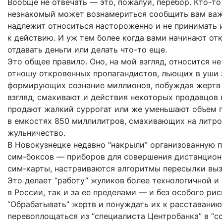
Вообще не отвечать — это, пожалуй, перебор. Кто-т
незнакомый может вознамериться сообщить вам важ
надлежит относиться настороженно и не принимать 
к действию. И уж тем более когда вами начинают от
отдавать деньги или делать что-то еще.
Это общее правило. Оно, на мой взгляд, относится н
отношу откровенных пропагандистов, льющих в уши 
формирующих сознание миллионов, побуждая жертв п
взгляд, смахивают и действия некоторых продавцов 
продают жалкий суррогат или же уменьшают объем п
в емкостях 850 миллилитров, смахивающих на литр
жульничество.
В Новокузнецке недавно “накрыли” организованную п
сим-боксов — приборов для совершения дистанцион
сим-карты, настраиваются алгоритмы пересылки выз
Это делает “работу” жуликов более технологичной и
в России, так и за ее пределами — и без особого ри
“Обрабатывать” жертв и понуждать их к расставани
перевоплощаться из “специалиста Центробанка” в “со