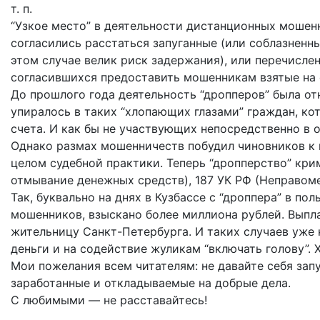
т. п.
“Узкое место” в деятельности дистанционных мошен
согласились расстаться запуганные (или соблазненны
этом случае велик риск задержания), или перечислен
согласившихся предоставить мошенникам взятые на 
До прошлого года деятельность “дропперов” была о
упиралось в таких “хлопающих глазами” граждан, ко
счета. И как бы не участвующих непосредственно в о
Однако размах мошенничеств побудил чиновников к 
целом судебной практики. Теперь “дропперство” кри
отмывание денежных средств), 187 УК РФ (Неправоме
Так, буквально на днях в Кузбассе с “дроппера” в п
мошенников, взыскано более миллиона рублей. Выпл
жительницу Санкт-Петербурга. И таких случаев уже 
деньги и на содействие жуликам “включать голову”. Х
Мои пожелания всем читателям: не давайте себя запу
заработанные и откладываемые на добрые дела.
С любимыми — не расставайтесь!