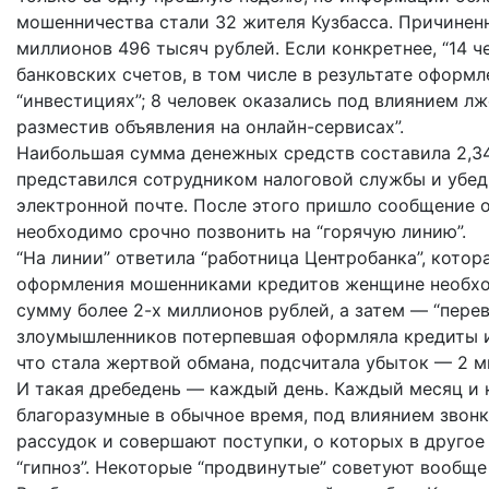
мошенничества стали 32 жителя Кузбасса. Причинен
миллионов 496 тысяч рублей. Если конкретнее, “14 
банковских счетов, в том числе в результате оформ
“инвестициях”; 8 человек оказались под влиянием л
разместив объявления на онлайн-сервисах”.
Наибольшая сумма денежных средств составила 2,34
представился сотрудником налоговой службы и убед
электронной почте. После этого пришло сообщение о
необходимо срочно позвонить на “горячую линию”.
“На линии” ответила “работница Центробанка”, кото
оформления мошенниками кредитов женщине необход
сумму более 2-х миллионов рублей, а затем — “пере
злоумышленников потерпевшая оформляла кредиты и 
что стала жертвой обмана, подсчитала убыток — 2 м
И такая дребедень — каждый день. Каждый месяц и к
благоразумные в обычное время, под влиянием звон
рассудок и совершают поступки, о которых в другое
“гипноз”. Некоторые “продвинутые” советуют вообще