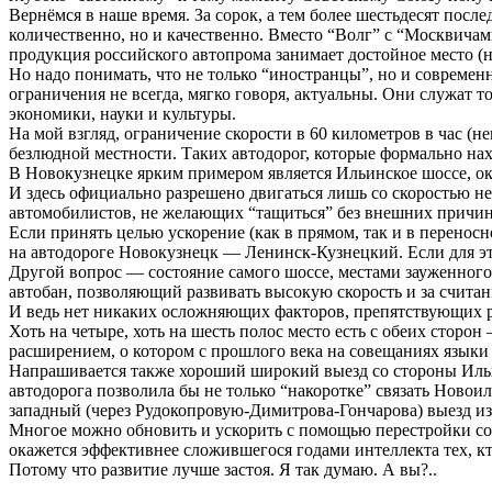
Вернёмся в наше время. За сорок, а тем более шестьдесят посл
количественно, но и качественно. Вместо “Волг” с “Москвича
продукция российского автопрома занимает достойное место (н
Но надо понимать, что не только “иностранцы”, но и совреме
ограничения не всегда, мягко говоря, актуальны. Они служат т
экономики, науки и культуры.
На мой взгляд, ограничение скорости в 60 километров в час (
безлюдной местности. Таких автодорог, которые формально нах
В Новокузнецке ярким примером является Ильинское шоссе, око
И здесь официально разрешено двигаться лишь со скоростью не 
автомобилистов, не желающих “тащиться” без внешних причин.
Если принять целью ускорение (как в прямом, так и в переносн
на автодороге Новокузнецк — Ленинск-Кузнецкий. Если для эт
Другой вопрос — состояние самого шоссе, местами зауженного
автобан, позволяющий развивать высокую скорость и за считан
И ведь нет никаких осложняющих факторов, препятствующих р
Хоть на четыре, хоть на шесть полос место есть с обеих стор
расширением, о котором с прошлого века на совещаниях языки 
Напрашивается также хороший широкий выезд со стороны Ильи
автодорога позволила бы не только “накоротке” связать Новои
западный (через Рудокопровую-Димитрова-Гончарова) выезд из
Многое можно обновить и ускорить с помощью перестройки соз
окажется эффективнее сложившегося годами интеллекта тех, к
Потому что развитие лучше застоя. Я так думаю. А вы?..