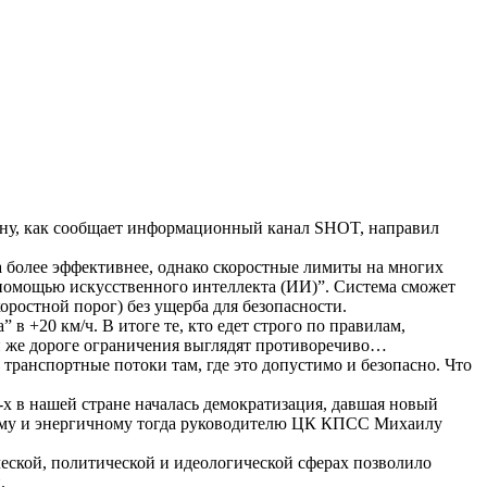
ну, как сообщает информационный канал SHOT, направил
а более эффективнее, однако скоростные лимиты на многих
 помощью искусственного интеллекта (ИИ)”. Система сможет
оростной порог) без ущерба для безопасности.
в +20 км/ч. В итоге те, кто едет строго по правилам,
ой же дороге ограничения выглядят противоречиво…
ранспортные потоки там, где это допустимо и безопасно. Что
-х в нашей стране началась демократизация, давшая новый
одому и энергичному тогда руководителю ЦК КПСС Михаилу
ческой, политической и идеологической сферах позволило
.