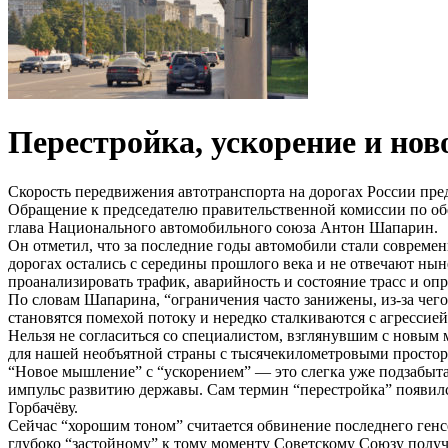
Перестройка, ускорение и но
Скорость передвижения автотранспорта на дорогах России пр
Обращение к председателю правительственной комиссии по о
глава Национального автомобильного союза Антон Шапарин.
Он отметил, что за последние годы автомобили стали современ
дорогах остались с середины прошлого века и не отвечают ны
проанализировать трафик, аварийность и состояние трасс и оп
По словам Шапарина, “ограничения часто занижены, из-за чего 
становятся помехой потоку и нередко сталкиваются с агрессие
Нельзя не согласиться со специалистом, взглянувшим с новым
для нашей необъятной страны с тысячекилометровыми простор
“Новое мышление” с “ускорением” — это слегка уже подзабыта
импульс развитию державы. Сам термин “перестройка” появилс
Горбачёву.
Сейчас “хорошим тоном” считается обвинение последнего генс
глубоко “застойному” к тому моменту Советскому Союзу получ