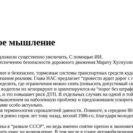
вое мышление
едложили существенно увеличить. С помощью ИИ.
беспечению безопасности дорожного движения Марату Хуснулли
нее и безопаснее, тормозные системы транспортных средств куд
нешним реалиям. Глава НАС предлагает “провести аудит дорог с
ределить, где ограничения можно снять (повысить допустимый ск
водители их игнорируют и ориентируются на “порог без штрафа” 
й, и это повышает риск ДТП. В отдельных случаях на одной и т
 мышлением на наболевшую проблему и предложившим ускорить т
ами особо актуально.
я терминология сорокалетней давности. Помните, в середине 80
я ровно сорок лет тому назад, весной 1986-го, благодаря мол
ека в “развале СССР”, но ведь именно снятие препон в экономи
ить шанс на возрождение. В том числе в плане автомобилизации