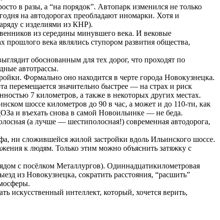
осто в разы, а “на порядок”. Автопарк изменился не только
годня на автодорогах преобладают иномарки. Хотя и
аряду с изделиями из КНР).
твенников из середины минувшего века. И вековые
ах прошлого века являлись ступором развития общества,
выглядит обоснованным для тех дорог, что проходят по
одные автотрассы.
ройки. Формально оно находится в черте города Новокузнецка.
рта перемещается значительно быстрее — на страх и риск
ностью 7 километров, а также в некоторых других местах.
нском шоссе километров до 90 в час, а может и до 110-ти, как
ОЗа и въехать снова в самой Новоильинке — не беда.
олосная (а лучше — шестиполосная!) современная автодорога,
а, ни сложившейся жилой застройки вдоль Ильинского шоссе.
важения к людям. Только этим можно объяснить затяжку с
рядом с посёлком Металлургов). Одиннадцатикилометровая
ыезд из Новокузнецка, сократить расстояния, “расшить”
тмосферы.
ь искусственный интеллект, который, хочется верить,