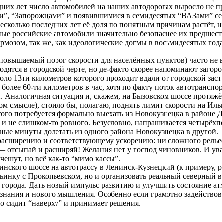
едних лет число автомобилей на наших автодорогах выросло не пр
ми”, “Запорожцами” и появившимися в семидесятых “ВАЗами” се
есколько последних лет её доля по понятным причинам растёт, н
нные российские автомобили значительно безопаснее их предшес
ормозом, так же, как идеологические догмы в восьмидесятых год
неповышаемый порог скорости для населённых пунктов) часто не 
одятся в городской черте, но де-факто скорее напоминают загор
ло 13ти километров которого проходит вдали от городской заст
более 60-ти километров в час, хотя по факту поток автотранспо
 Аналогичная ситуация и, скажем, на Бызовском шоссе протяжён
ом смысле), стоило бы, полагаю, поднять лимит скорости на Ильи
ого потребуется формально выехать из Новокузнецка в районе Д
 и не слишком-то ровного. Безусловно, напрашивается четырёхп
ные минуты долетать из одного района Новокузнецка в другой.
асширению и соответствующему ускорению: ни сложного рельеф
он — отсыпай и расширяй! Желания нет у господ чиновников. И у
чешут, но всё как-то “мимо кассы”.
нского шоссе на автотрассу в Ленинск-Кузнецкий (к примеру, 
льинку с Прокопьевском, но и организовать реальный северный в
 города. Дать новый импульс развитию и улучшить состояние а
нания и нового мышления. Особенно если грамотно задействоват
то сидит “наверху” и принимает решения.