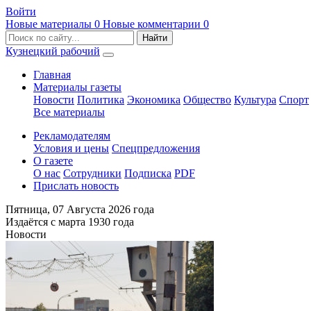
Войти
Новые материалы
0
Новые комментарии
0
Кузнецкий рабочий
Главная
Материалы газеты
Новости
Политика
Экономика
Общество
Культура
Спорт
Все материалы
Рекламодателям
Условия и цены
Спецпредложения
О газете
О нас
Сотрудники
Подписка
PDF
Прислать новость
Пятница,
07 Августа 2026
года
Издаётся с марта 1930 года
Новости