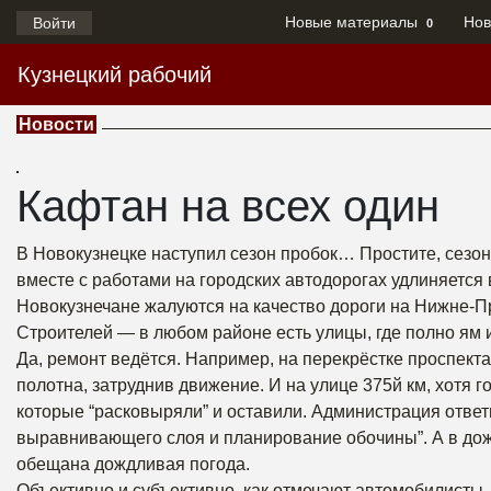
Новые материалы
Нов
Войти
0
Кузнецкий рабочий
Новости
Кафтан на всех один
В Новокузнецке наступил сезон пробок… Простите, сезон 
вместе с работами на городских автодорогах удлиняется
Новокузнечане жалуются на качество дороги на Нижне-Пр
Строителей — в любом районе есть улицы, где полно ям 
Да, ремонт ведётся. Например, на перекрёстке проспект
полотна, затруднив движение. И на улице 375й км, хотя г
которые “расковыряли” и оставили. Администрация отве
выравнивающего слоя и планирование обочины”. А в дож
обещана дождливая погода.
Объективно и субъективно, как отмечают автомобилисты,