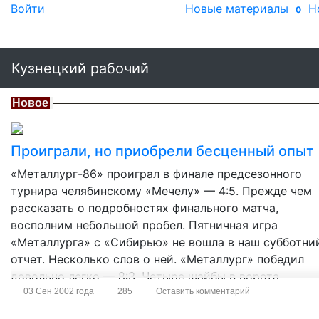
Войти
Новые материалы
Н
0
Кузнецкий рабочий
Новое
Проиграли, но приобрели бесценный опыт
«Металлург-86» проиграл в финале предсезонного
турнира челябинскому «Мечелу» — 4:5. Прежде чем
рассказать о подробностях финального матча,
восполним небольшой пробел. Пятничная игра
«Металлурга» с «Сибирью» не вошла в наш субботни
отчет. Несколько слов о ней. «Металлург» победил
довольно легко — 8:3. Четыре шайбы в ворота
соперников провел Евгений Костриков, две на счету
03 Сен 2002 года
285
Оставить комментарий
Александра Майера, по […]