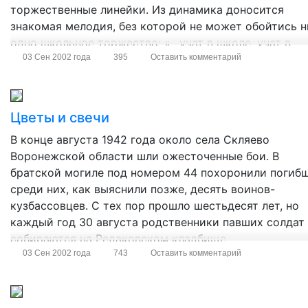
торжественные линейки. Из динамика доносится
знакомая мелодия, без которой не может обойтись н
одно школьное торжество: «…учат в школе, учат в
школе…» Во дворе […]
03 Сен 2002 года
395
Оставить комментарий
Цветы и свечи
В конце августа 1942 года около села Скляево
Воронежской области шли ожесточенные бои. В
братской могиле под номером 44 похоронили погибш
среди них, как выяснили позже, десять воинов-
кузбассовцев. С тех пор прошло шестьдесят лет, но
каждый год 30 августа родственники павших солдат
собираются на Редаковском кладбище.
03 Сен 2002 года
743
Оставить комментарий