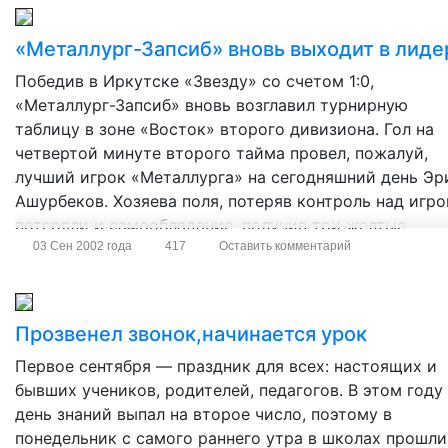
«Металлург-Запсиб» вновь выходит в лид
Победив в Иркутске «Звезду» со счетом 1:0,
«Металлург-Запсиб» вновь возглавил турнирную
таблицу в зоне «Восток» второго дивизиона. Гол на
четвертой минуте второго тайма провел, пожалуй,
лучший игрок «Металлурга» на сегодняшний день Эр
Ашурбеков. Хозяева поля, потеряв контроль над игро
потеряли и самообладание, получив три желтые
карточки и ноль в графу приобретенных очков. Глав
03 Сен 2002 года
417
Оставить комментарий
события тура, […]
Прозвенел звонок,начинается урок
Первое сентября — праздник для всех: настоящих и
бывших учеников, родителей, педагогов. В этом году
день знаний выпал на второе число, поэтому в
понедельник с самого раннего утра в школах прошли