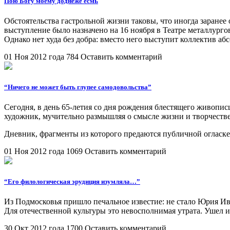
Пою Богу моему доднеже есмь
Обстоятельства гастрольной жизни таковы, что иногда заранее
выступление было назначено на 16 ноября в Театре металлурго
Однако нет худа без добра: вместо него выступит коллекти
01 Ноя 2012 года
784
Оставить комментарий
“Ничего не может быть глупее самодовольства”
Сегодня, в день 65-летия со дня рождения блестящего живопи
художник, мучительно размышляя о смысле жизни и творчестве
Дневник, фрагменты из которого предаются публичной огласке
01 Ноя 2012 года
1069
Оставить комментарий
“Его филологическая эрудиция изумляла…”
Из Подмосковья пришло печальное известие: не стало Юрия И
Для отечественной культуры это невосполнимая утрата. Ушел 
30 Окт 2012 года
1700
Оставить комментарий