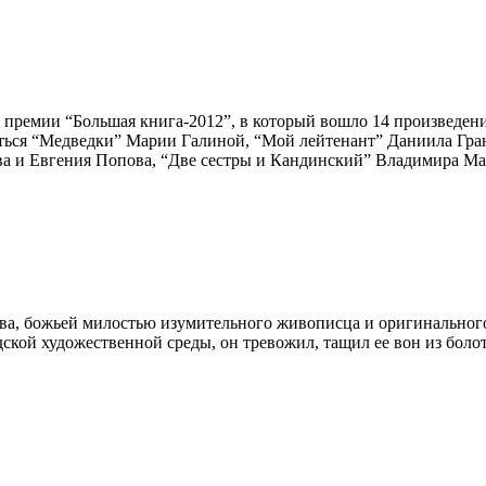
й премии “Большая книга-2012”, в который вошло 14 произведен
оться “Медведки” Марии Галиной, “Мой лейтенант” Даниила Гра
а и Евгения Попова, “Две сестры и Кандинский” Владимира Мак
нова, божьей милостью изумительного живописца и оригинальног
дской художественной среды, он тревожил, тащил ее вон из боло