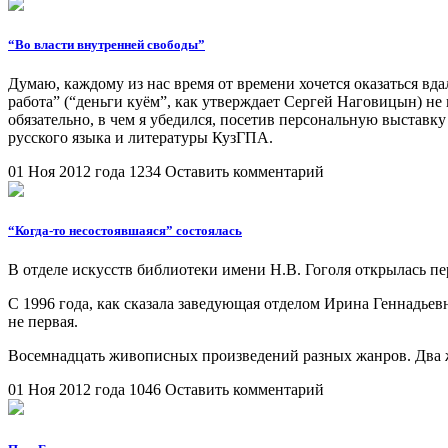
“Во власти внутренней свободы”
Думаю, каждому из нас время от времени хочется оказаться вд
работа” (“деньги куём”, как утверждает Сергей Наговицын) не 
обязательно, в чем я убедился, посетив персональную выставк
русского языка и литературы КузГПА.
01 Ноя 2012 года
1234
Оставить комментарий
“Когда-то несостоявшаяся” состоялась
В отделе искусств библиотеки имени Н.В. Гоголя открылась п
С 1996 года, как сказала заведующая отделом Ирина Геннадье
не первая.
Восемнадцать живописных произведений разных жанров. Два же
01 Ноя 2012 года
1046
Оставить комментарий