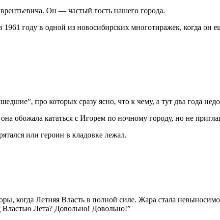
аврентьевича. Он — частый гость нашего города.
в 1961 году в одной из новосибирских многотиражек, когда он 
сшедшие”, про которых сразу ясно, что к чему, а тут два года н
на обожала кататься с Игорем по ночному городу, но не приглаш
рятался или героин в кладовке лежал.
оры, когда Летняя Власть в полной силе. Жара стала невыносим
д Властью Лета? Довольно! Довольно!”