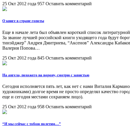
25 Окт 2012 года
957
Оставить комментарий
О книге в стране гопоты
Еще в начале лета был объявлен короткий список литературно
За звание лучшей российской книги уходящего года будут бор
тинэйджер” Андрея Дмитриева, “Аксенов” Александра Кабаков
Валерия Попова…
25 Окт 2012 года
845
Оставить комментарий
На ангела, похожего на ворону, смотрю с завистью
Сегодня исполняется пять лет, как нет с нами Виталия Карма
художниками) долгое время не просто определял качество горо
еще и сегодня местами сохраняем лицо).
25 Окт 2012 года
958
Оставить комментарий
“И мы сейчас с тобою полетим…”