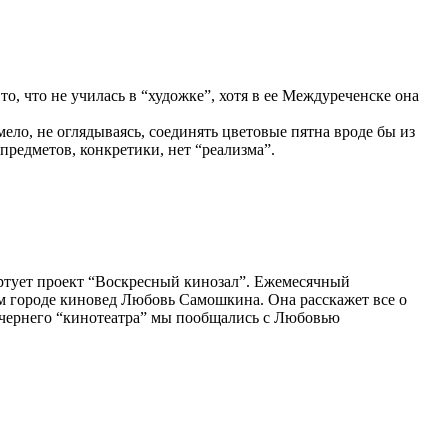
о, что не училась в “художке”, хотя в ее Междуреченске она
ело, не оглядываясь, соединять цветовые пятна вроде бы из
предметов, конкретики, нет “реализма”.
артует проект “Воскресный кинозал”. Ежемесячный
ем городе киновед Любовь Самошкина. Она расскажет все о
 вечернего “кинотеатра” мы пообщались с Любовью