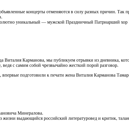
 объявленные концерты отменяются в силу разных причин. Так п
в.
в абсолютно уникальный — мужской Праздничный Патриарший хо
сца Виталия Карманова, мы публикуем отрывки из дневника, кот
, ведя с самим собой чрезвычайно жесткий порой разговор.
, впервые подготовили к печати жена Виталия Карманова Тамара
вановича Минералова.
из жизни выдающийся российский литературовед и критик, талан