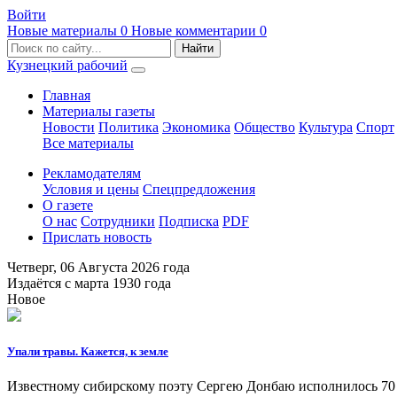
Войти
Новые материалы
0
Новые комментарии
0
Кузнецкий рабочий
Главная
Материалы газеты
Новости
Политика
Экономика
Общество
Культура
Спорт
Все материалы
Рекламодателям
Условия и цены
Спецпредложения
О газете
О нас
Сотрудники
Подписка
PDF
Прислать новость
Четверг,
06 Августа 2026
года
Издаётся с марта 1930 года
Новое
Упали травы. Кажется, к земле
Известному сибирскому поэту Сергею Донбаю исполнилось 70