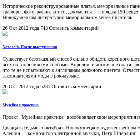
Исторические реконструированные платья, мемориальные панно
гравюры, фотографии, книги, документы… Порядка 150 вещест
Новокузнецком литературно-мемориальном музее писателя.
26 Окт 2012 года
743
Оставить комментарий
Nazareth. После выступления
Существует безотказный способ сильно обидеть коренного шот
всех их заносчивыми снобами. Впрочем, и англичане платят лю
что те не испытывают к англичанам должного пиетета. Отчаст
законодателями моды в рок-музыке.
26 Окт 2012 года
5285
Оставить комментарий
Музейная практика
Проект “Музейная практика” возобновляет свои мероприятия п
Двадцать седьмого октября в Новокузнецком художественном м
Алешин — композитор электронной музыки, Петр Шперлинг — 