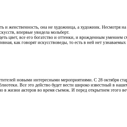
 и женственность, она не художница, а художник. Несмотря на т
скусств, впервые увидела мольберт.
ть цвет, все его богатство и оттенки, и врожденным умением см
вная, как говорят искусствоведы, то есть в ней нет узнаваемых 
сетителей новыми интересными мероприятиями. С 28 октября ст
лиотеки. Все это действо будет вести широко известный в наш
дило в жизни актеров во время съемок. И перед открытием этого