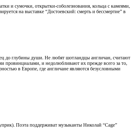
тки и сумочки, открытки-соболезнования, кольца с камеями,
руется на выставке “Достоевский: смерть и бессмертие” в
рец до глубины души. Не любят шотландцы англичан, считают
ми провинциалами, и недолюбливают их прежде всего за то,
рностью в Европе, где англичане являются безусловными
Куприк). Поэта поддерживат музыканты Николай “Cage”