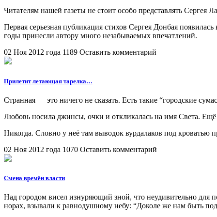
Читателям нашей газеты не стоит особо представлять Сергея Л
Первая серьезная публикация стихов Сергея Донбая появилась 
годы принесли автору много незабываемых впечатлений.
02 Ноя 2012 года
1189
Оставить комментарий
Прилетит летающая тарелка…
Странная — это ничего не сказать. Есть такие “городские сума
Любовь носила джинсы, очки и откликалась на имя Света. Ещё о
Никогда. Словно у неё там выводок вурдалаков под кроватью п
02 Ноя 2012 года
1070
Оставить комментарий
Смена времён власти
Над городом висел изнуряющий зной, что неудивительно для п
норах, взывали к равнодушному небу: “Доколе же нам быть по