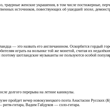
, траурные женские украшения, в том числе постижерные, перча
венных источников, повествующих об ушедшей эпохе, демонстри
ландца — это назвать его англичанином. Оскорбится гордый го
бителям играть на волынке той же монетой, считая их недалёки
и поэтому шотландские музыканты не пользуются особой популя
осле долгого перерыва на летние каникулы.
узее пройдет вечер новокузнецкого поэта Анастасии Русских (
ритм-гитара, Вадим Гайдуков — соло-гитара.