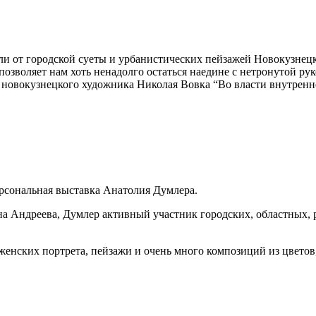
али от городской суеты и урбанистических пейзажей Новокузнец
позволяет нам хоть ненадолго остаться наедине с нетронутой ру
у новокузнецкого художника Николая Вовка “Во власти внутренне
ерсональная выставка Анатолия Думлера.
вна Андреева, Думлер активный участник городских, областных, 
нских портрета, пейзажи и очень много композиций из цветов,