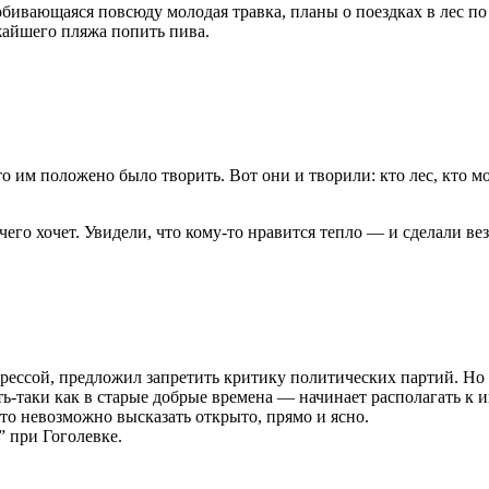
обивающаяся повсюду молодая травка, планы о поездках в лес по
жайшего пляжа попить пива.
им положено было творить. Вот они и творили: кто лес, кто мор
его хочет. Увидели, что кому-то нравится тепло — и сделали вез
ессой, предложил запретить критику политических партий. Но по
ять-таки как в старые добрые времена — начинает располагать к
что невозможно высказать открыто, прямо и ясно.
” при Гоголевке.