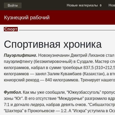
Новые материалы
Нов
Войти
0
Кузнецкий рабочий
Спорт
Спортивная хроника
Пауэрлифтинг.
Новокузнечанин Дмитрий Лиханов стал 
пауэрлифтингу (безэкипировочный) в Суздале. Мастер сп
килограммов, набрал в сумме троеборья 837,5 (310+212
килограммов — занял Залим Кувамбаев (Казахстан), а в
юниорский рекорд — 840 килограммов. Тренирует нашего
Футбол.
Как мы уже сообщали, “Южкузбассуголь” пропус
зоны “Юг”. В его отсутствие “Междуречье” разгромило в
7:1 и догнало лидера, набрав девять очков. “Сибшахтост
“Шахтера” в Прокопьевске — 1:2. А “Искра” уступила в О