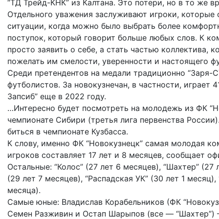
“ТД Трейд-КНК” из Калтанa. Это потери, но в то же 
Отдельного уважения заслуживают игроки, которые 
ситуации, когда можно было выбрать более комфортн
поступок, который говорит больше любых слов. К ко
просто заявить о себе, а стать частью коллектива, 
пожелать им смелости, уверенности и настоящего фу
Среди претендентов на медали традиционно “Заря-СУ
футболистов. За новокузнечан, в частности, играет 
Запсиб” еще в 2022 году.
…Интересно будет посмотреть на молодежь из ФК “Н
чемпионате Сибири (третья лига первенства России)
биться в чемпионате Кузбасса.
К слову, именно ФК “Новокузнецк” самая молодая ко
игроков составляет 17 лет и 8 месяцев, сообщает о
Остальные: “Колос” (27 лет 6 месяцев), “Шахтер” (27 
(29 лет 7 месяцев), “Распадская УК” (30 лет 1 месяц)
месяца).
Самые юные: Владислав Корабельников (ФК “Новокузне
Семен Разживин и Остап Шарыпов (все — “Шахтер”) —