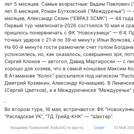
лет 5 месяцев. Самые возрастные: Вадим Павлович (
лет 6 месяцев, Роман Бутковский (“Междуречье”) — 4
месяцев, Александр Сезин (“ЕВРАЗ ЗСМК”) — 44 года
Первый тур чемпионата-2026 состоялся 10 мая и сра
пришлось понервничать с ФК “Новокузнецк” — 6:4. Пр
точных ударов с 21-й по 39-ю минуту Ильи Волкова,
На 60-й минуте гости размочили счет голом Богдана
успокоились, но, как оказалось, совершенно зря, по
Сергей Клонов — автогол, Давид Мартиросян — с пен
хорошо для хозяев, что в самой концовке Максим Ко
В Атаманове “Колос” рассыпался под натиском “Расп
Дмитрий Козявкин, Александр Кочмашев). В Ленинске
(Сергей Цветков), а в Междуреченске “Междуречье” 
Во втором туре, 16 мая, встречаются: ФК “Новокузне
“Распадская УК”, “ТД Трейд-КНК” — “Шахтер”.
Владимир Германский. football42.ru (фото).
Спорт
15 Май 202