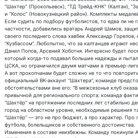
“Шахтер” (Прокопьевск), “ТД Трейд-КНК” (Калтан), “
и “Колос” (Новокузнецкий район). Комплекты медале
Если судить по подбору футболистов, то едва ли не 
частности, добавились вратарь Андрей Шамов, защит
своего последнего слова хавбек Александр Горелов
“Кузбассом”. Любопытно, что за калтанцев играют не
Данил Попов, Арсений Хоботня. Интересно будет пос
который когда-то подавал большие надежды и пытал
ЦСКА, но ограничился двумя матчами в премьер-лиге 
А вот прокопчанам будет сложно не то что повторит
официальный ВК-аккаунт “Шахтера”, команде предстои
обстоятельствами вне его: “В межсезонье клуб оказа
привычной для регионального спорта: команда факт
“Шахтёр” на протяжении последних лет стабильно д
город на областном уровне, необходимые решения та
“Шахтёр” — это не про бюджет, а про характер. Про 
футбола, болельщиков и собственного достоинства.
Изменения в составе неизбежны. Команду покинули 