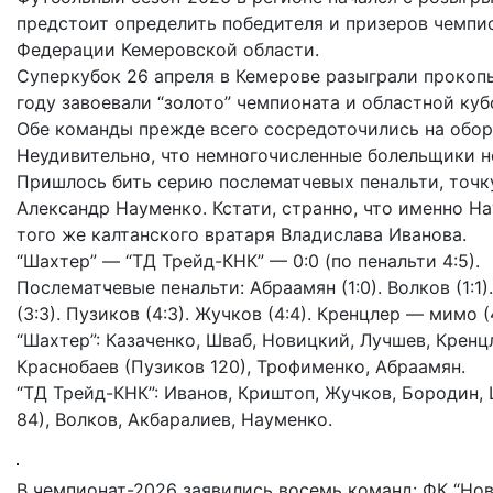
предстоит определить победителя и призеров чемпио
Федерации Кемеровской области.
Суперкубок 26 апреля в Кемерове разыграли прокопь
году завоевали “золото” чемпионата и областной куб
Обе команды прежде всего сосредоточились на обор
Неудивительно, что немногочисленные болельщики не
Пришлось бить серию послематчевых пенальти, точк
Александр Науменко. Кстати, странно, что именно Н
того же калтанского вратаря Владислава Иванова.
“Шахтер” — “ТД Трейд-КНК” — 0:0 (по пенальти 4:5).
Послематчевые пенальти: Абраамян (1:0). Волков (1:1)
(3:3). Пузиков (4:3). Жучков (4:4). Кренцлер — мимо (4
“Шахтер”: Казаченко, Шваб, Новицкий, Лучшев, Кренцл
Краснобаев (Пузиков 120), Трофименко, Абраамян.
“ТД Трейд-КНК”: Иванов, Криштоп, Жучков, Бородин, Ш
84), Волков, Акбаралиев, Науменко.
В чемпионат-2026 заявились восемь команд: ФК “Ново