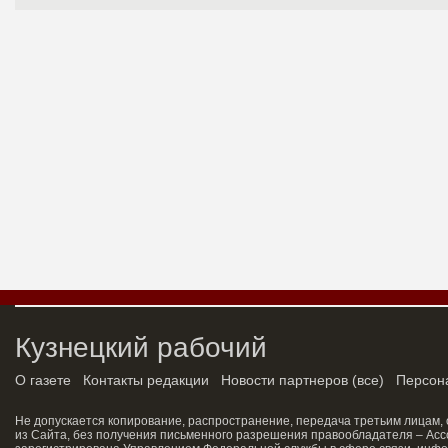
Кузнецкий рабочий
О газете
Контакты редакции
Новости партнеров
(
все
)
Персон
Не допускается копирование, распространение, передача третьим лицам,
из Сайта, без получения письменного разрешения правообладателя – Асс