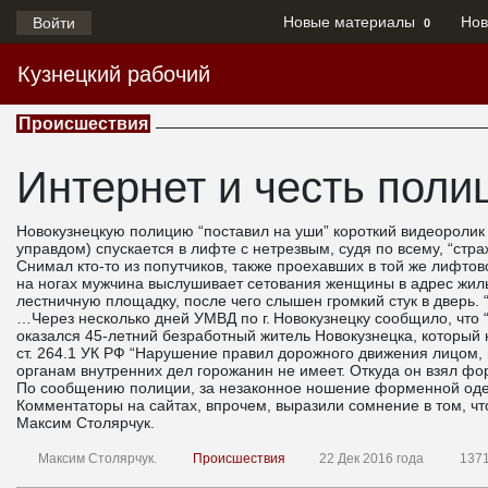
Новые материалы
Нов
Войти
0
Кузнецкий рабочий
Происшествия
Интернет и честь поли
Новокузнецкую полицию “поставил на уши” короткий видеоролик 
управдом) спускается в лифте с нетрезвым, судя по всему, “стр
Снимал кто-то из попутчиков, также проехавших в той же лифт
на ногах мужчина выслушивает сетования женщины в адрес жиль
лестничную площадку, после чего слышен громкий стук в дверь.
…Через несколько дней УМВД по г. Новокузнецку сообщило, что 
оказался 45-летний безработный житель Новокузнецка, который
ст. 264.1 УК РФ “Нарушение правил дорожного движения лицом,
органам внутренних дел горожанин не имеет. Откуда он взял фо
По сообщению полиции, за незаконное ношение форменной оде
Комментаторы на сайтах, впрочем, выразили сомнение в том, ч
Максим Столярчук.
Максим Столярчук.
Происшествия
22 Дек 2016 года
137