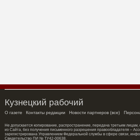
Кузнецкий рабочий
О газете
Контакты редакции
Новости партнеров
(
все
)
Персон
Не допускается копирование, распространение, передача третьим лицам,
из Сайта, без получения письменного разрешения правообладателя – Асс
зарегистрирована Управлением Федеральной службы в сфере связи, инфо
Свидетельство ПИ № ТУ42-00638.