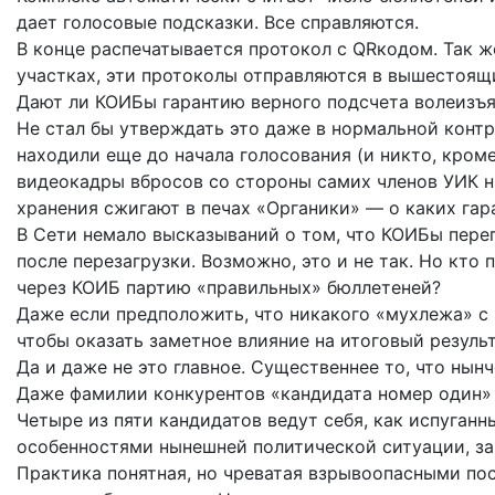
дает голосовые подсказки. Все справляются.
В конце распечатывается протокол с QRкодом. Так 
участках, эти протоколы отправляются в вышестоящ
Дают ли КОИБы гарантию верного подсчета волеизъя
Не стал бы утверждать это даже в нормальной контр
находили еще до начала голосования (и никто, кроме 
видеокадры вбросов со стороны самих членов УИК н
хранения сжигают в печах «Органики» — о каких гар
В Сети немало высказываний о том, что КОИБы пере
после перезагрузки. Возможно, это и не так. Но кто 
через КОИБ партию «правильных» бюллетеней?
Даже если предположить, что никакого «мухлежа» с 
чтобы оказать заметное влияние на итоговый результ
Да и даже не это главное. Существеннее то, что нын
Даже фамилии конкурентов «кандидата номер один»
Четыре из пяти кандидатов ведут себя, как испуга
особенностями нынешней политической ситуации, за
Практика понятная, но чреватая взрывоопасными по