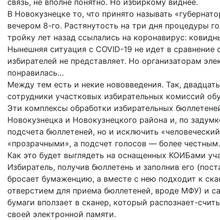
связь, не вполне понятно. Но избиркому виднее.
В Новокузнецке то, что принято называть «губернат
вечером 8-го. Растянутость на три дня процедуры г
тройку лет назад ссылались на коронавирус: ковидн
Нынешняя ситуация с COVID-19 не идет в сравнение
избирателей не представляет. Но организаторам эле
понравилась…
Между тем есть и некие нововведения. Так, двадцат
сотрудники участковых избирательных комиссий обу
Эти комплексы обработки избирательных бюллетене
Новокузнецка и Новокузнецкого района и, по задумк
подсчета бюллетеней, но и исключить «человечески
«прозрачными», а подсчет голосов — более честным.
Как это будет выглядеть на оснащенных КОИБами уча
Избиратель, получив бюллетень и заполнив его (пост
бросает бумаженцию, а вместе с нею подходит к ска
отверстием для приема бюллетеней, вроде МФУ) и с
бумаги вползает в сканер, который распознает-счит
своей электронной памяти.