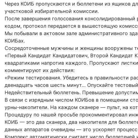
Через КОИБ пропускаются и бюллетени из ящиков дл
участковой избирательной комиссии.
После завершения голосования консолидированный р
кодом, протокол передается в вышестоящую комисс
Мы побывали в актовом зале административного здан
КОИБах.
Сосредоточенные мужчины и женщины вооружены те
«Первый Кандидат Кандидатович, Второй Кандидат Ка
квадратиками напротив каждого. Пропускают листки
комментируют их действия:
«Режим тестирования. Убедитесь в правильности ра
двенадцать часов шесть минут… Опускайте тестовы
Недействительный бюллетень. Превышение допустим
В связи с изрядным числом КОИБов в помещении сто
урны-накопители. На каждом сканере — пульт, на к
Процедуру по нашей просьбе прокомментировал ин
КОИБ — это два сканера, два накопителя для бюллет
данных аппаратов очевидны — это ускоряет процесс
Комплекс автоматически считает число бюллетеней и