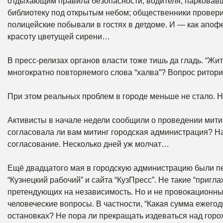
отдыхающим правила безопасности; водителя, парковавш
библиотеку под открытым небом; общественники провер
полицейские побывали в гостях в детдоме. И — как апоф
красоту цветущей сирени…
В пресс-релизах органов власти тоже тишь да гладь. “Жит
многократно повторяемого слова “халва”? Вопрос ритори
При этом реальных проблем в городе меньше не стало. Н
Активисты в начале недели сообщили о проведении мит
согласовала ли вам митинг городская администрация? Наде
согласование. Несколько дней уж молчат…
Ещё двадцатого мая в городскую администрацию были пе
“Кузнецкий рабочий” и сайта “КузПресс”. Не такие “приг
претендующих на независимость. Но и не провокационные
человеческие вопросы. В частности, “Какая сумма ежегод
остановках? Не пора ли прекращать издеваться над горо