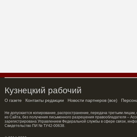
Кузнецкий рабочий
О газете
Контакты редакции
Новости партнеров
(
все
)
Персон
Не допускается копирование, распространение, передача третьим лицам,
из Сайта, без получения письменного разрешения правообладателя – Асс
зарегистрирована Управлением Федеральной службы в сфере связи, инфо
Свидетельство ПИ № ТУ42-00638.