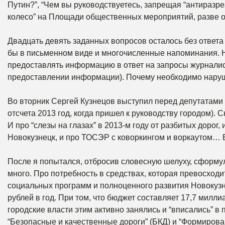
Путин?”, “Чем вы руководствуетесь, запрещая “антиразре
колесо” на Площади общественных мероприятий, разве од
Двадцать девять заданных вопросов осталось без ответа
бы в письменном виде и многочисленные напоминания. Н
предоставлять информацию в ответ на запросы журналис
предоставлении информации). Почему необходимо наруш
Во вторник Сергей Кузнецов выступил перед депутатами го
отсчета 2013 год, когда пришел к руководству городом). 
И про “слезы на глазах” в 2013-м году от разбитых дорог,
Новокузнецк, и про ТОСЭР с коворкингом и воркаутом… Б
После я попытался, отбросив словесную шелуху, сформули
много. Про потребность в средствах, которая превосходи
социальных программ и полноценного развития Новокузне
рублей в год. При том, что бюджет составляет 17,7 мил
городские власти этим активно занялись и “вписались” в
“Безопасные и качественные дороги” (БКД) и “Формирова