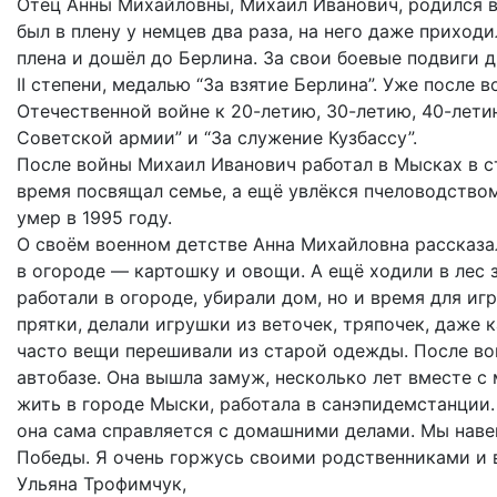
Отец Анны Михайловны, Михаил Иванович, родился в 1
был в плену у немцев два раза, на него даже прихо
плена и дошёл до Берлина. За свои боевые подвиги
II степени, медалью “За взятие Берлина”. Уже посл
Отечественной войне к 20-летию, 30-летию, 40-лети
Советской армии” и “За служение Кузбассу”.
После войны Михаил Иванович работал в Мысках в 
время посвящал семье, а ещё увлёкся пчеловодство
умер в 1995 году.
О своём военном детстве Анна Михайловна рассказал
в огороде — картошку и овощи. А ещё ходили в лес 
работали в огороде, убирали дом, но и время для иг
прятки, делали игрушки из веточек, тряпочек, даже
часто вещи перешивали из старой одежды. После во
автобазе. Она вышла замуж, несколько лет вместе с 
жить в городе Мыски, работала в санэпидемстанции. 
она сама справляется с домашними делами. Мы наве
Победы. Я очень горжусь своими родственниками и в
Ульяна Трофимчук,