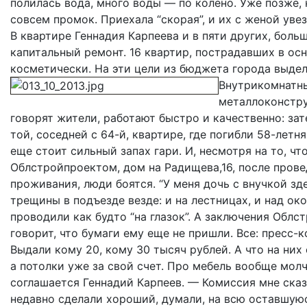
полилась вода, много воды — по колено. Уже позже, к
совсем промок. Приехала “скорая”, и их с женой увез
В квартире Геннадия Карпеева и в пяти других, боль
капитальный ремонт. 16 квартир, пострадавших в о
косметически. На эти цели из бюджета города выде
Внутрикомнатны
металлоконстру
говорят жители, работают быстро и качественно: зат
той, соседней с 64-й, квартире, где погибли 58-летн
еще стоит сильный запах гари. И, несмотря на то, ч
Облстройпроектом, дом на Радищева,16, после прове
проживания, люди боятся. “У меня дочь с внучкой зде
трещины в подъезде везде: и на лестницах, и над о
проводили как будто “на глазок”. А заключения Облс
говорит, что бумаги ему еще не пришли. Все: пресс-
Выдали кому 20, кому 30 тысяч рублей. А что на них
а потолки уже за свой счет. Про мебель вообще молч
соглашается Геннадий Карпеев. — Комиссия мне сказ
недавно сделали хороший, думали, на всю оставшую