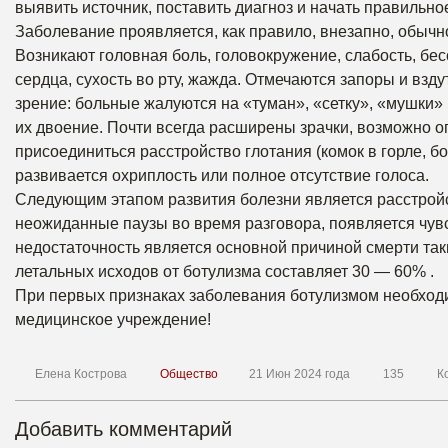
выявить источник, поставить диагноз и начать правильно
Заболевание проявляется, как правило, внезапно, обычн
Возникают головная боль, головокружение, слабость, бес
сердца, сухость во рту, жажда. Отмечаются запоры и взд
зрение: больные жалуются на «туман», «сетку», «мушки»
их двоение. Почти всегда расширены зрачки, возможно 
присоединиться расстройство глотания (комок в горле, бо
развивается охриплость или полное отсутствие голоса.
Следующим этапом развития болезни является расстройс
неожиданные паузы во время разговора, появляется чувс
недостаточность является основной причиной смерти та
летальных исходов от ботулизма составляет 30 — 60% .
При первых признаках заболевания ботулизмом необход
медицинское учреждение!
Елена Кострова
Общество
21 Июн 2024 года
135
К
Добавить комментарий