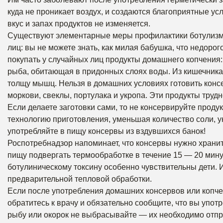
куда не проникает воздух, и создаются благоприятные ус
вкус и запах продуктов не изменяется.
Существуют элементарные меры профилактики ботулизма.
лиц: вы не можете знать, как милая бабушка, что недорог
покупать у случайных лиц продукты домашнего копчения:
рыба, обитающая в придонных слоях воды. Из кишечника
толщу мышц. Нельзя в домашних условиях готовить консе
моркови, свеклы, портулака и укропа. Эти продукты труд
Если делаете заготовки сами, то не консервируйте прод
технологию приготовления, уменьшая количество соли, ук
употребляйте в пищу консервы из вздувшихся банок!
Роспотребнадзор напоминает, что консервы нужно хранит
пищу подвергать термообработке в течение 15 — 20 минут
ботулиническому токсину особенно чувствительны дети.
предварительной тепловой обработки.
Если после употребления домашних консервов или копче
обратитесь к врачу и обязательно сообщите, что вы упот
рыбу или окорок не выбрасывайте — их необходимо отпр