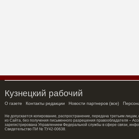
Кузнецкий рабочий
О газете
Контакты редакции
Новости партнеров
(
все
)
Персон
Не допускается копирование, распространение, передача третьим лицам,
из Сайта, без получения письменного разрешения правообладателя – Асс
зарегистрирована Управлением Федеральной службы в сфере связи, инфо
Свидетельство ПИ № ТУ42-00638.