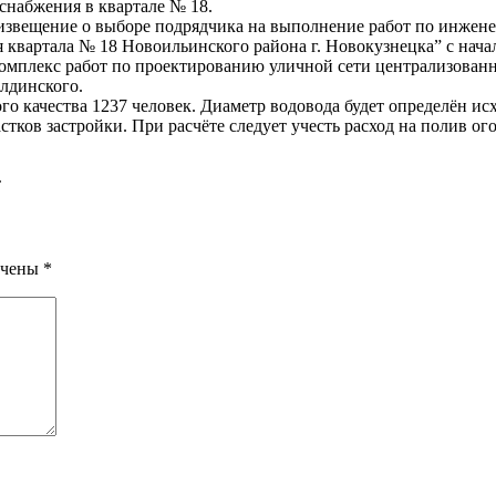
снабжения в квартале № 18.
извещение о выборе подрядчика на выполнение работ по инжен
 квартала № 18 Новоильинского района г. Новокузнецка” с нача
омплекс работ по проектированию уличной сети централизован
лдинского.
о качества 1237 человек. Диаметр водовода будет определён ис
тков застройки. При расчёте следует учесть расход на полив о
т
ечены
*