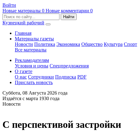
Войти
Новые материалы
0
Новые комментарии
0
Кузнецкий рабочий
Главная
Материалы газеты
Новости
Политика
Экономика
Общество
Культура
Спорт
Все материалы
Рекламодателям
Условия и цены
Спецпредложения
О газете
О нас
Сотрудники
Подписка
PDF
Прислать новость
Суббота,
08 Августа 2026
года
Издаётся с марта 1930 года
Новости
С перспективой застройки