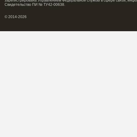
зарегистрирована Управлением Федеральной службы в сфере связи, инфо
Свидетельство ПИ № ТУ42-00638.
© 2014-2026