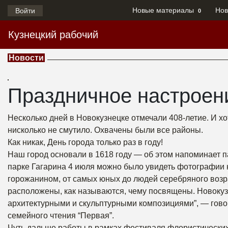
Новые материалы
Нов
Войти
0
Кузнецкий рабочий
Новости
Праздничное настроен
Несколько дней в Новокузнецке отмечали 408-летие. И х
нисколько не смутило. Охвачены были все районы.
Как никак, День города только раз в году!
Наш город основали в 1618 году — об этом напоминает п
парке Гагарина 4 июля можно было увидеть фотографии ка
горожанином, от самых юных до людей серебряного возра
расположены, как называются, чему посвящены. Новокузн
архитектурными и скульптурными композициями”, — гово
семейного чтения “Первая”.
Чуть дальше работы в рамках фестиваля флористических