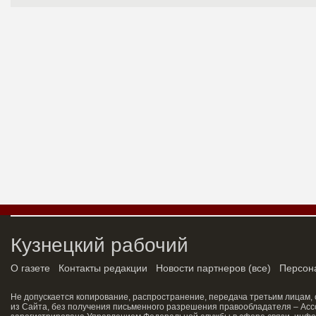
Кузнецкий рабочий
О газете
Контакты редакции
Новости партнеров
(
все
)
Персон
Не допускается копирование, распространение, передача третьим лицам,
из Сайта, без получения письменного разрешения правообладателя – Асс