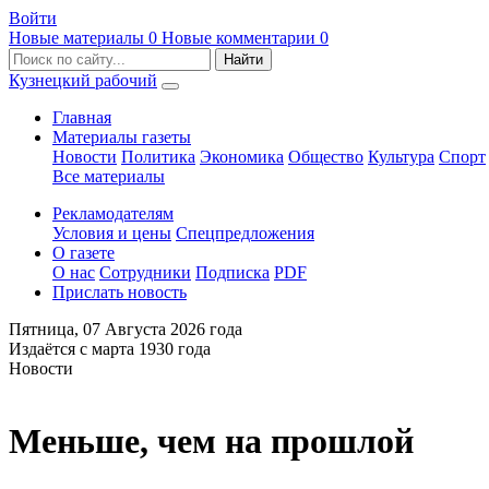
Войти
Новые материалы
0
Новые комментарии
0
Кузнецкий рабочий
Главная
Материалы газеты
Новости
Политика
Экономика
Общество
Культура
Спорт
Все материалы
Рекламодателям
Условия и цены
Спецпредложения
О газете
О нас
Сотрудники
Подписка
PDF
Прислать новость
Пятница,
07 Августа 2026
года
Издаётся с марта 1930 года
Новости
Меньше, чем на прошлой