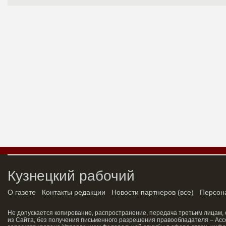
Кузнецкий рабочий
О газете
Контакты редакции
Новости партнеров
(
все
)
Персон
Не допускается копирование, распространение, передача третьим лицам,
из Сайта, без получения письменного разрешения правообладателя – Асс