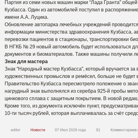
Партия из семи новых машин марки “Лада Гранта” общей 
Кузбасса. Один из автомобилей поступил в распоряжени
имени А.А. Луцика.
Обновление автопарка лечебных учреждений проводится 
информации министерства здравоохранения Кузбасса, ав
перевозки пациентов в стационары, транспортировки би
В НГКБ № 29 новый автомобиль будет использоваться дл
документов и биоматериалов. Также машины получили ле
Знак для мастера
Знак “Народный мастер Кузбасса”, который вручается за
художественных промыслов и ремёсел, больше не будет в
Правительство Кузбасса пересмотрело положение о звани
нагрудный знак выполнялся из серебра 925-й пробы мето
цинкового сплава с защитным покрытием. В новой редак
Кроме того, из документа исключён пункт, предусматри
10-ти тысяч рублей, которая выплачивалась за счёт сред
editor
Новости
07 Июл 2026 года
91
Комментариев 