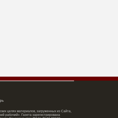
рь
ских целях материалов, загруженных из Сайта,
ий рабочий». Газета зарегистрирована