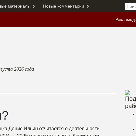
вые материалы
Новые комментарии
0
0
Рекламод
вгуста 2026
года
Под
раб
м?
цка Денис Ильин отчитается о деятельности
2024 — 2025 годов и выступит с бюджетным