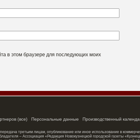
айта в этом браузере для последующих моих
ртнеров
(
все
)
Персональные данные
Производственный календа
 передача третьим лицам, опубликование или иное использование в коммерче
ладателя – Ассоциация «Редакция Новокузнецкой городской газеты «Кузнецк