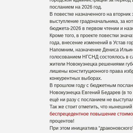
посланием на 2026 год.
В повестке назначенного на вторник 
выступление градоначальника, за ко
бюджета-2026 в первом чтении и наз
Кроме того, в проекте повестки знач
года, внесение изменений в Устав го
Напомним, назначение Дениса Ильин
голосованием НГСНД состоялось в сам
жители Новокузнецка решениями губе
лишены конституционного права изб
конкурентных выборах.
В прошлом году с бюджетным послан
Новокузнецка Евгений Бедарев (в то 
ещё ни разу с посланием не выступал
Так же стоит отметить, что нынешни
беспрецедентное повышение стоимо
процентов!
При этом инициатива “драконовского