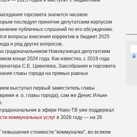
заседания горсовета значится часовое
торым последует принятие депутатским корпусом
начение публичных слушаний по его обсуждению.
атся вопросы внесения корректив в бюджет 2025
рода и ряд других вопросов.
а градоначальником Новокузнецка депутатским
ом конце 2024 года. Как известно, с 2019 года
рнатора С.Е. Цивилева, Заксобрания и горсовета
рания главы города на прямых равных
ием выступал первый заместитель главы
время и. о. главы города), сам же Денис Ильин
.
й градоначальник в эфире Ново-ТВ уже поддержал
сти коммунальных услуг
в 2026 году — на 26
” повышения стоимости “коммуналки”, во всяком