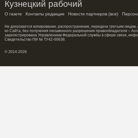
Кузнецкий рабочий
О газете
Контакты редакции
Новости партнеров
(
все
)
Персон
Не допускается копирование, распространение, передача третьим лицам,
из Сайта, без получения письменного разрешения правообладателя – Асс
зарегистрирована Управлением Федеральной службы в сфере связи, инфо
Свидетельство ПИ № ТУ42-00638.
© 2014-2026