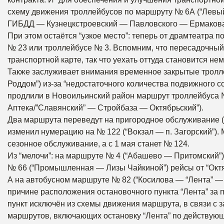
схему движения троллейбусов по маршруту № 6А (“Лев
ГИБДД — Кузнецкстроевский — Павловского — Ермакова
При этом остаётся “узкое место”: теперь от драмтеатра п
№ 23 или троллейбусе № 3. Вспомним, что пересадочный 
транспортной карте, так что уехать оттуда становится н
Также заслуживает внимания временное закрытые тролл
Роддом”) из-за “недостаточного количества подвижного 
продлили в Новоильинский район маршрут троллейбуса 
Аптека/”Славянский” — Стройбаза — Октябрьский”).
Два маршрута переведут на пригородное обслуживание (
изменил нумерацию на № 122 (“Вокзал — п. Загорский”). 
сезонное обслуживание, а с 1 мая станет № 124.
Из “мелочи”: на маршруте № 4 (“Абашево — Притомский”) 
№ 66 (“Промышленная — Лизы Чайкиной”) рейсы от “Окт
А на автобусном маршруте № 82 (“Косилова — “Лента” — 
причине расположения остановочного пункта “Лента” за 
пункт исключён из схемы движения маршрута, в связи с з
маршрутов, включающих остановку “Лента” по действую