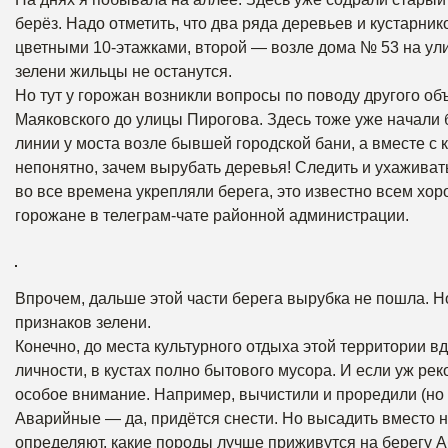
берёз. Надо отметить, что два ряда деревьев и кустарни
цветными 10-этажками, второй — возле дома № 53 на улиц
зелени жильцы не останутся.
Но тут у горожан возникли вопросы по поводу другого о
Маяковского до улицы Пирогова. Здесь тоже уже начали 
линии у моста возле бывшей городской бани, а вместе с 
непонятно, зачем вырубать деревья! Следить и ухаживать
во все времена укрепляли берега, это известно всем хор
горожане в телеграм-чате районной администрации.
Впрочем, дальше этой части берега вырубка не пошла. Но 
признаков зелени.
Конечно, до места культурного отдыха этой территории 
личности, в кустах полно бытового мусора. И если уж ре
особое внимание. Например, вычистили и проредили (но 
Аварийные — да, придётся снести. Но высадить вместо ни
определяют, какие породы лучше приживутся на берегу 