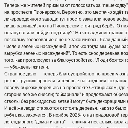
Теперь же жителей призывают голосовать за “пешеходк
на проспекте Пионерском. Вероятно, это местечко ждёт та
ликероводочного завода: тут просто закатали новое асфа
лишь разницей, что на Пионерском стоит ряд берёз. О ни
останутся или пойдут под пилу?” На что администрация от
поскольку голосование ещё не закончилось. Если данный 
числе и зелёных насаждений, и только тогда мы будем р
вырубки зеленых насаждений”. То есть снос деревьев воз
того, как проголосуют за благоустройство. “Люди боятся г
— убеждены жители.
Странное дело — теперь благоустройство по проекту озн
реконструкцию провели, и зелёные насаждения сохранили
поводу обрезки деревьев на проспекте Октябрьском, где 
стороне всё же снесли) “обкарнали” и продолжают обреза
стволы без раскидистых ветвей могут быть декорациями к
И всё же люди стараются отстоять деревья, как это было
рубят, как захочется. В ноябре 2025-го на придомовой т
легендарного “дома-гиганта” — спилили несколько карага