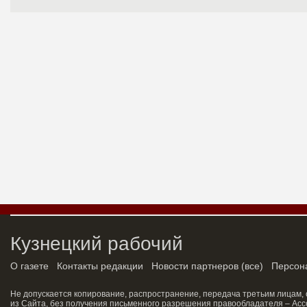
Кузнецкий рабочий
О газете
Контакты редакции
Новости партнеров
(
все
)
Персон
Не допускается копирование, распространение, передача третьим лицам,
из Сайта, без получения письменного разрешения правообладателя – Асс