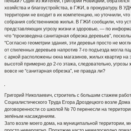
пеньки? Один из жителей, Григорий Новицкий, обратилс
хозяйства и благоустройства, в ГЖИ, в прокуратуру. В У
территории не входит в их компетенцию, но уточнили, ч
собрания собственников жилья. В ГЖИ сообщили, что ус
представляющих угрозу жизни и здоровью, — по информа
что “произведена санитарная обрезка деревьев”, посколь
“Согласно геометрии здания, эти деревья просто не могл
от спиленных деревьев напротив 7-го подъезда могла пад
с аркой расположены окна магазинов, жилых квартир на 
высотой примерно до 2-го этажа, следовательно, угрозы 
вовсе не “санитарная обрезка”, не правда ли?
Григорий Николаевич, строитель с большим стажем работ
Социалистического Труда Егора Дроздецкого возле Дома 
договоренности со школой № 70 перенесли на территори
зелёным насаждениям.
Зато возле моего дома, на муниципальной территории, мн
просто невероятно. Прохожие часто немилосердно ломали