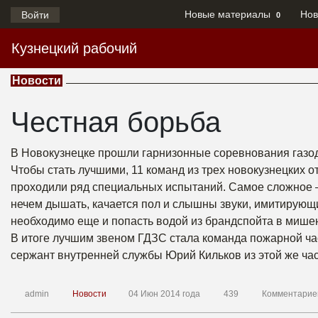
Новые материалы
Нов
Войти
0
Кузнецкий рабочий
Новости
Честная борьба
В Новокузнецке прошли гарнизонные соревнования газ
Чтобы стать лучшими, 11 команд из трех новокузнецких
проходили ряд специальных испытаний. Самое сложное — 
нечем дышать, качается пол и слышны звуки, имитирующи
необходимо еще и попасть водой из брандспойта в мише
В итоге лучшим звеном ГДЗС стала команда пожарной ча
сержант внутренней службы Юрий Кильков из этой же час
admin
Новости
04 Июн 2014 года
439
Комментарие