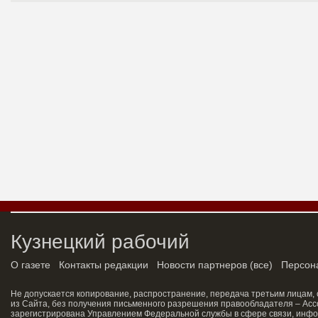
Кузнецкий рабочий
О газете
Контакты редакции
Новости партнеров
(
все
)
Персон
Не допускается копирование, распространение, передача третьим лицам,
из Сайта, без получения письменного разрешения правообладателя – Асс
зарегистрирована Управлением Федеральной службы в сфере связи, инфо