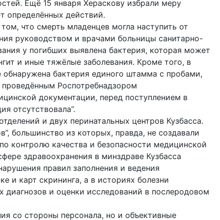
стей. Ещё 15 января Хераскову избрали меру
ет определённых действий.
том, что смерть младенцев могла наступить от
ния руководством и врачами больницы санитарно-
вания у погибших выявлена бактерия, которая может
нгит и иные тяжёлые заболевания. Кроме того, в
е обнаружена бактерия единого штамма с пробами,
и проведённым Роспотребнадзором
ицинской документации, перед поступлением в
ия отсутствовала”.
отделений и двух перинатальных центров Кузбасса.
”, большинство из которых, правда, не создавали
 по контролю качества и безопасности медицинской
сфере здравоохранения в минздраве Кузбасса
нарушения правил заполнения и ведения
е и карт скрининга, а в историях болезни
х диагнозов и оценки исследований в послеродовом
ния со стороны персонала, но и объективные