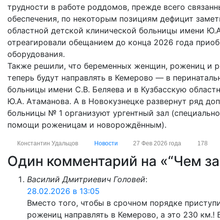
трудности в работе роддомов, прежде всего связан
обеспечения, по некоторым позициям дефицит замет
областной детской клинической больницы имени Ю.А
отреагировали обещанием до конца 2026 года приоб
оборудования.
Также решили, что беременных женщин, рожениц и р
теперь будут направлять в Кемерово — в перинаталь
больницы имени С.В. Беляева и в Кузбасскую облас
Ю.А. Атаманова. А в Новокузнецке развернут ряд до
больницы № 1 организуют ургентный зал (специально
помощи роженицам и новорождённым).
Константин Удальцов
Новости
27 Фев 2026 года
178
Один комментарий на «“Чем за
Василий Дмитриевич Головей
:
28.02.2026 в 13:05
Вместо того, чтобы в срочном порядке приступ
рожениц направлять в Кемерово, а это 230 км.!