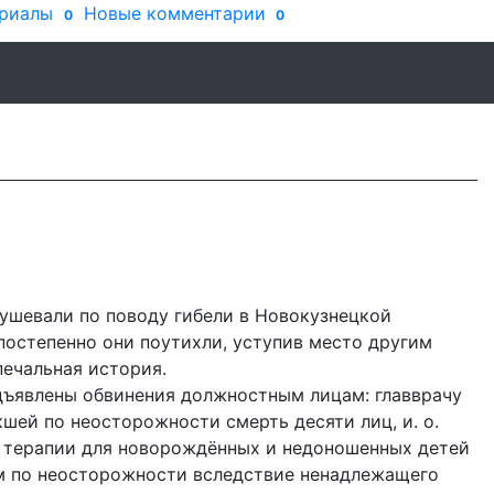
риалы
Новые комментарии
0
0
бушевали по поводу гибели в Новокузнецкой
постепенно они поутихли, уступив место другим
печальная история.
дъявлены обвинения должностным лицам: главврачу
шей по неосторожности смерть десяти лиц, и. о.
 терапии для новорождённых и недоношенных детей
м по неосторожности вследствие ненадлежащего