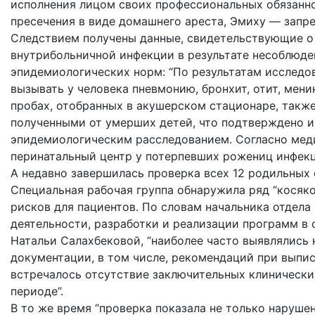
исполнения лицом своих профессиональных обязанно
пресечения в виде домашнего ареста, Эмиху — запр
Следствием получены данные, свидетельствующие о 
внутрибольничной инфекции в результате несоблюде
эпидемиологических норм: “По результатам исследо
вызывать у человека пневмонию, бронхит, отит, мени
пробах, отобранных в акушерском стационаре, такж
полученными от умерших детей, что подтверждено 
эпидемиологическим расследованием. Согласно мед
перинатальный центр у потерпевших рожениц инфекц
А недавно завершилась проверка всех 12 родильных 
Специальная рабочая группа обнаружила ряд “косяков
рисков для пациентов. По словам начальника отдела
деятельности, разработки и реализации программ в 
Натальи Салахбековой, “наиболее часто выявлялись 
документации, в том числе, рекомендаций при выписк
встречалось отсутствие заключительных клинически
периоде”.
В то же время “проверка показала не только наруше