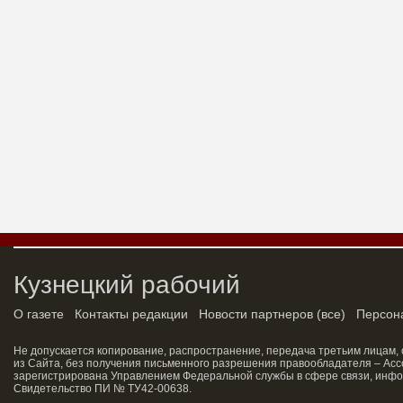
Кузнецкий рабочий
О газете
Контакты редакции
Новости партнеров
(
все
)
Персон
Не допускается копирование, распространение, передача третьим лицам,
из Сайта, без получения письменного разрешения правообладателя – Асс
зарегистрирована Управлением Федеральной службы в сфере связи, инфо
Свидетельство ПИ № ТУ42-00638.