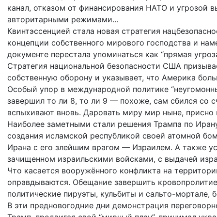
канал, отказом от финансирования НАТО и угрозой в
авторитарными режимами…
Квинтэссенцией стала новая стратегия нацбезопасн
концепции собственного мирового господства и нам
документе перестала упоминаться как “прямая угроза
Стратегия национальной безопасности США призывает
собственную оборону и указывает, что Америка боль
Особый упор в международной политике “неугомонны
завершил то ли 8, то ли 9 — похоже, сам сбился со 
вспыхивают вновь. Даровать миру мир ныне, присно 
Наиболее заметными стали решения Трампа по Иран
создания исламской республикой своей атомной бомб
Ирана с его злейшим врагом — Израилем. А также ус
зачищенном израильскими войсками, с выдачей израи
Что касается вооружённого конфликта на территори
оправдываются. Обещание завершить кровопролитие “з
политические пируэты, кульбиты и сальто-мортале, 
В эти предновогодние дни демонстрация переговорно