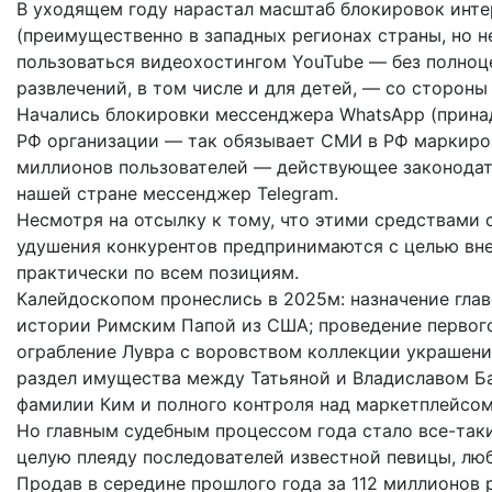
В уходящем году нарастал масштаб блокировок инте
(преимущественно в западных регионах страны, но не
пользоваться видеохостингом YouTube — без полноце
развлечений, в том числе и для детей, — со стороны
Начались блокировки мессенджера WhatsApp (прина
РФ организации — так обязывает СМИ в РФ маркиро
миллионов пользователей — действующее законодате
нашей стране мессенджер Telegram.
Несмотря на отсылку к тому, что этими средствами 
удушения конкурентов предпринимаются с целью вн
практически по всем позициям.
Калейдоскопом пронеслись в 2025м: назначение глав
истории Римским Папой из США; проведение первого
ограбление Лувра с воровством коллекции украшен
раздел имущества между Татьяной и Владиславом Б
фамилии Ким и полного контроля над маркетплейсом 
Но главным судебным процессом года стало все-таки
целую плеяду последователей известной певицы, л
Продав в середине прошлого года за 112 миллионов