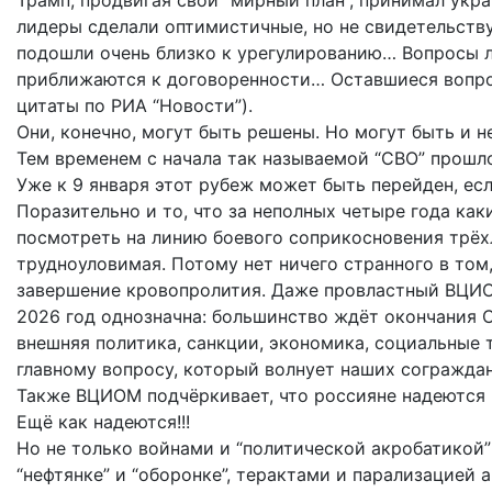
Трамп, продвигая свой “мирный план”, принимал укр
лидеры сделали оптимистичные, но не свидетельств
подошли очень близко к урегулированию… Вопросы л
приближаются к договоренности… Оставшиеся вопро
цитаты по РИА “Новости”).
Они, конечно, могут быть решены. Но могут быть и н
Тем временем с начала так называемой “СВО” прошло
Уже к 9 января этот рубеж может быть перейден, ес
Поразительно и то, что за неполных четыре года как
посмотреть на линию боевого соприкосновения трёхл
трудноуловимая. Потому нет ничего странного в том
завершение кровопролития. Даже провластный ВЦИО
2026 год однозначна: большинство ждёт окончания 
внешняя политика, санкции, экономика, социальные
главному вопросу, который волнует наших сограждан
Также ВЦИОМ подчёркивает, что россияне надеются 
Ещё как надеются!!!
Но не только войнами и “политической акробатикой”
“нефтянке” и “оборонке”, терактами и парализацией 