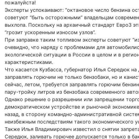
пожалуйста!
Эксперты успокаивают: “октановое число бензина ос
советуют “быть осторожными” владельцам современ
выхлопа. Поскольку на архаичный стандарт Евро3 э
“грозит ускоренным износом узлов”.
При заправке таким топливом эксперты советуют “из
очевидно, что наряду с проблемами для автомобилис
экологической ситуации в России в целом и в регио
характеристиками.
Что касается Кузбасса, губернатор Илья Середюк на
заправлять горючим не только бензобаки, но и канист
сейчас, летом, требуется заправлять горючим бензин
пару-тройку литров из бензобака современного авто
Однако решение о разрешении или запрещении торго
демократическом устройстве и рыночной экономике, 
назад, в сторону командно-административной систем
неизбежным последствиям такого экономического у
Также Илья Владимирович известил о снятии запрета
Середюк, заливать горючее допускается только в бак