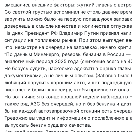
вмешались внешние факторы: жуткий ливень с ветро
Со светлой грустью вспоминал не столь давние време
зарулить можно было на первую попавшуюся заправку
доверяешь в смысле качества и количества отпускае
На днях Президент РФ Владимир Путин признал нали
ситуации на топливном рынке. При этом выглядел ве
что, несмотря на очереди на заправках, ничего крит
“По данным Минэнерго, резервы бензина в России — 1
аналогичный период 2025 года (снижение всего на 4%
Не берусь судить, насколько адекватна оценка глав
документиками, а не личным опытом. (Забавно было б
любящий порулить хорошим авто, ищет подходящую А
пистолет и бежит к кассиру, чтобы произвести оплату
Но вот лично я в конце прошлой недели наблюдал в 
также ряд АЗС без очередей, но и без бензина и диз
бы на каждой автозаправочной станции есть очереди
Тревожно выглядит и информация о послаблениях в
выпускать бензин худшего качества.