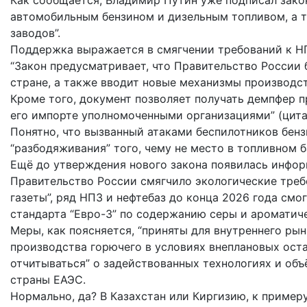
Как сообщается, Владимир Путин уже подписал закон
автомобильным бензином и дизельным топливом, а 
заводов”.
Поддержка выражается в смягчении требований к Н
“Закон предусматривает, что Правительство России
стране, а также вводит новые механизмы производс
Кроме того, документ позволяет получать демпфер 
его импорте уполномоченными организациями” (цитат
Понятно, что вызванный атаками беспилотников бенз
“разбодяживания” того, чему не место в топливном б
Ещё до утверждения нового закона появилась инфор
Правительство России смягчило экологические треб
газеты”, ряд НПЗ и нефтебаз до конца 2026 года смо
стандарта “Евро-3” по содержанию серы и ароматич
Меры, как поясняется, “приняты для внутреннего ры
производства горючего в условиях внеплановых оста
отчитываться” о задействованных технологиях и об
страны ЕАЭС.
Нормально, да? В Казахстан или Киргизию, к примеру