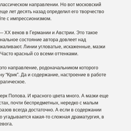
м классическом направлении. Но вот московский
ще лет десять назад определил его творчество
йте с импрессионизмом.
— XX веков в Германии и Австрии. Это такое
ональное состояние автора довлеет над
шкаливают. Линии угловатые, искаженные, мазки
Часто красный со всеми оттенками.
это направление, родоначальником которого
у “Крик”. Да и содержание, настроение в работе
рагическое.
ерк Попова. И красного цвета много. А мазки еще
стах, почти беспредметных, нередко с малым
азов всегда достаточно. А если в содержании
но угадывается какая-то сложная драматургия, в
евога.