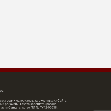
рь
ских целях материалов, загруженных из Сайта,
ий рабочий». Газета зарегистрирована
ласти Свидетельство ПИ № ТУ42-00638.