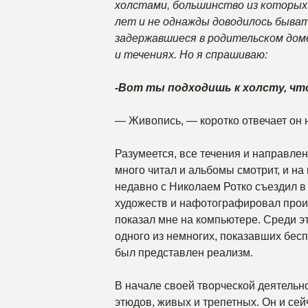
холстами, большинство из которых 
лет и не однажды доводилось быват
задержавшиеся в родительском доме
и течениях. Но я спрашиваю:
-Вот ты подходишь к холсту, чт
— Живопись, — коротко отвечает он 
Разумеется, все течения и направле
много читал и альбомы смотрит, и н
недавно с Николаем Ротко съездил в
художеств и нафотографировал прои
показал мне на компьютере. Среди эт
одного из немногих, показавших бес
был представлен реализм.
В начале своей творческой деятельн
этюдов, живых и трепетных. Он и сейч