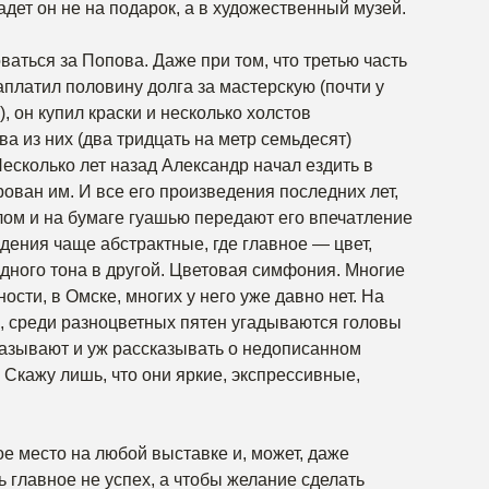
адет он не на подарок, а в художественный музей.
ваться за Попова. Даже при том, что третью часть
заплатил половину долга за мастерскую (почти у
, он купил краски и несколько холстов
ва из них (два тридцать на метр семьдесят)
есколько лет назад Александр начал ездить в
ован им. И все его произведения последних лет,
лом и на бумаге гуашью передают его впечатление
едения чаще абстрактные, где главное — цвет,
дного тона в другой. Цветовая симфония. Многие
ности, в Омске, многих у него уже давно нет. На
, среди разноцветных пятен угадываются головы
казывают и уж рассказывать о недописанном
. Скажу лишь, что они яркие, экспрессивные,
ое место на любой выставке и, может, даже
ь главное не успех, а чтобы желание сделать