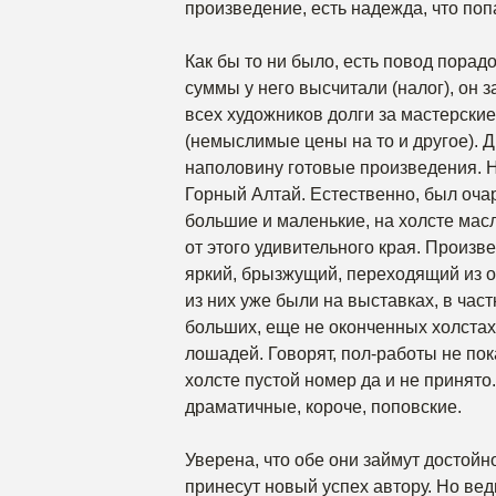
произведение, есть надежда, что поп
Как бы то ни было, есть повод порадо
суммы у него высчитали (налог), он 
всех художников долги за мастерские)
(немыслимые цены на то и другое). Д
наполовину готовые произведения. Н
Горный Алтай. Естественно, был очар
большие и маленькие, на холсте мас
от этого удивительного края. Произв
яркий, брызжущий, переходящий из о
из них уже были на выставках, в част
больших, еще не оконченных холстах
лошадей. Говорят, пол-работы не по
холсте пустой номер да и не принято
драматичные, короче, поповские.
Уверена, что обе они займут достойн
принесут новый успех автору. Но вед