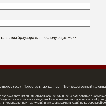
айта в этом браузере для последующих моих
ртнеров
(
все
)
Персональные данные
Производственный календа
 передача третьим лицам, опубликование или иное использование в коммерче
ладателя – Ассоциация «Редакция Новокузнецкой городской газеты «Кузнецк
и, информационных технологий и массовых коммуникаций по Кемеровской об