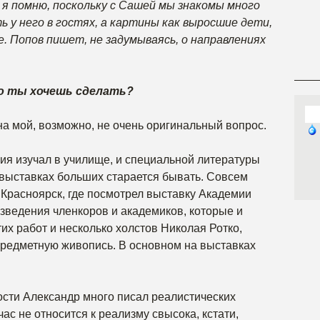
я помню, поскольку с Сашей мы знакомы много
ь у него в гостях, а картины как выросшие дети,
. Попов пишет, не задумываясь, о направлениях
о ты хочешь сделать?
на мой, возможно, не очень оригинальный вопрос.
ния изучал в училище, и специальной литературы
а выставках больших старается бывать. Совсем
 Красноярск, где посмотрел выставку Академии
зведения членкоров и академиков, которые и
их работ и несколько холстов Николая Ротко,
предметную живопись. В основном на выставках
ости Александр много писал реалистических
ас не относится к реализму свысока, кстати,