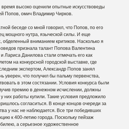
 время высоко оценили опытные искусствоведы
ей Попов, омич Владимир Чирков.
ной беседе со мной говорил, что Попов, по его
ц мощного нутра, языческой силы. И еще
с, обделенный вниманием критиков. Насколько я
воведов признала талант Попова Валентина
 и Лариса Данилова стали отмечать его как
летом на конкурсной городской выставке, где
следним экспертом, Александр Попов занял
нь уверен, что получил бы пальму первенства,
твовать в этом состязании. Условия конкурса были
олучив премию в денежном исчислении, должны
о у них работы купили. Такие условия предложило
ришлось согласиться. В конце концов очереди за
тва у нас не наблюдается. Все три победивших
кцию к 400-летию города. Поскольку пейзаж
 юбилею, а серьезное художественное