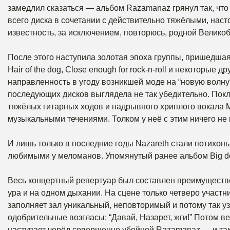
замедлил сказаться — альбом Razamanaz грянул так, чт
всего диска в сочетании с действительно тяжёлыми, на
известность, за исключением, повторюсь, родной Велико
После этого наступила золотая эпоха группы, пришедшая
Hair of the dog, Close enough for rock-n-roll и некоторые
направленность в угоду возникшей моде на “новую волну”
последующих дисков выглядела не так убедительно. Пок
тяжёлых гитарных ходов и надрывного хриплого вокала 
музыкальными течениями. Толком у неё с этим ничего не 
И лишь только в последние годы Nazareth стали потихонь
любимыми у меломанов. Упомянутый ранее альбом Big do
Весь концертный репертуар был составлен преимуществ
ура и на одном дыхании. На сцене только четверо участни
заполняет зал уникальный, неповторимый и потому так у
одобрительные возгласы: “Давай, Назарет, жги!” Потом в
наступает черёд совершенно убойной Razamanaz — и так