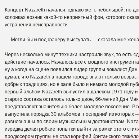
Концерт Nazareth начался, однако же, с небольшой, но до
колонках возник какой-то неприятный фон, которого оказа
устранения неисправности.
— Могли бы и под фанеру выступать — сказала мне жена
Через несколько минут техники настроили звук, то есть с
действие началось. Началось всё с мощного инструмента
ну а когда на сцене появился лидер группы вокалист Да
думал, что Nazareth в нашем городе знают только возра
добрых традициях, но в зале было и немало молодой пуб
первый альбом Nazareth выпустил в далёком 1971 году и 
старого состава осталось только двое, 66-летний Дэн Мак
представляют значительно более молодое поколение. Вс
выпустила порядка 30 альбомов, последний из которых —
равнозначны по своим музыкальным достоинствам, Nazar
изредка делая робкие попытки выйти за рамки этого стиля,
продюсером группы не стал корифей британского тяжёлого