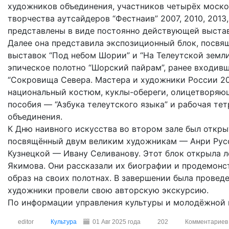
художников объединения, участников четырёх моск
творчества аутсайдеров “Фестнаив” 2007, 2010, 2013
представлены в виде постоянно действующей выстав
Далее она представила экспозиционный блок, посвя
выставок “Под небом Шории” и “На Телеутской земли
эпическое полотно “Шорский пайрам”, ранее входив
“Сокровища Севера. Мастера и художники России 20
национальный костюм, куклы-обереги, олицетворяющ
пособия — “Азбука телеутского языка” и рабочая те
объединения.
К Дню наивного искусства во втором зале был откры
посвящённый двум великим художникам — Анри Русс
Кузнецкой — Ивану Селиванову. Этот блок открыла 
Якимова. Они рассказали их биографии и продемонс
образ на своих полотнах. В завершении была провед
художники провели свою авторскую экскурсию.
По информации управления культуры и молодёжной п
editor
Культура
01 Авг 2025 года
202
Комментариев