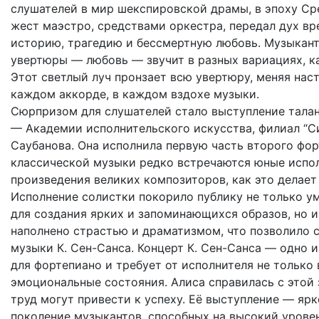
слушателей в мир шекспировской драмы, в эпоху Ср
жест маэстро, средствами оркестра, передал дух вр
историю, трагедию и бессмертную любовь. Музыкант
увертюры — любовь — звучит в разных вариациях, ка
Этот светлый луч пронзает всю увертюру, меняя нас
каждом аккорде, в каждом вздохе музыки.
Сюрпризом для слушателей стало выступление тала
— Академии исполнительского искусства, филиал “Си
Саубанова. Она исполнила первую часть второго фор
классической музыки редко встречаются юные испол
произведения великих композиторов, как это делает
Исполнение солистки покорило публику не только у
для создания ярких и запоминающихся образов, но и
наполнено страстью и драматизмом, что позволило 
музыки К. Сен-Санса. Концерт К. Сен-Санса — одно
для фортепиано и требует от исполнителя не только
эмоциональные состояния. Алиса справилась с этой з
труд могут привести к успеху. Её выступление — ярк
поколение музыкантов, способных на высокий урове