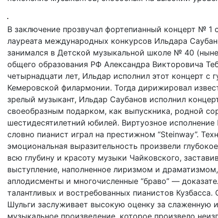
В заключение прозвучал фортепианный концерт № 1 с
лауреата международных конкурсов Ильдара Саубано
занимался в Детской музыкальной школе № 40 (ныне
общего образования РФ Александра Викторовича Тебя
четырнадцати лет, Ильдар исполнил этот концерт с
Кемеровской филармонии. Тогда дирижировал извест
зрелый музыкант, Ильдар Саубанов исполнил концерт
своеобразным подарком, как выпускника, родной со
шестидесятилетний юбилей. Виртуозное исполнение И
словно пианист играл на престижном “Steinway”. Тех
эмоциональная выразительность произвели глубокое 
всю глубину и красоту музыки Чайковского, заставив
выступление, наполненное лиризмом и драматизмом, 
аплодисменты и многочисленные “браво” — доказате
талантливых и востребованных пианистов Кузбасса.
Шульги заслуживает высокую оценку за слаженную и
музыкальное произведение, которое произвело неизг