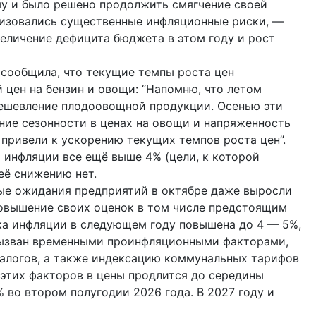
му и было решено продолжить смягчение своей
ализовались существенные инфляционные риски, —
величение дефицита бюджета в этом году и рост
 сообщила, что текущие темпы роста цен
 цен на бензин и овощи: “Напомню, что летом
дешевление плодоовощной продукции. Осенью эти
ение сезонности в ценах на овощи и напряженность
привели к ускорению текущих темпов роста цен”.
 инфляции все ещё выше 4% (цели, к которой
её снижению нет.
е ожидания предприятий в октябре даже выросли
повышение своих оценок в том числе предстоящим
нка инфляции в следующем году повышена до 4 — 5%,
вызван временными проинфляционными факторами,
налогов, а также индексацию коммунальных тарифов
 этих факторов в цены продлится до середины
 во втором полугодии 2026 года. В 2027 году и