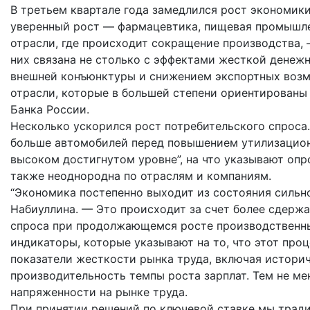
В третьем квартале года замедлился рост экономик
уверенный рост — фармацевтика, пищевая промышлен
отрасли, где происходит сокращение производства, 
них связана не столько с эффектами жесткой денеж
внешней конъюнктуры и снижением экспортных возм
отрасли, которые в большей степени ориентированы 
Банка России.
Несколько ускорился рост потребительского спроса.
больше автомобилей перед повышением утилизационн
высоком достигнутом уровне”, на что указывают опр
также неоднородна по отраслям и компаниям.
“Экономика постепенно выходит из состояния сильно
Набиуллина. — Это происходит за счет более сдерж
спроса при продолжающемся росте производственны
индикаторы, которые указывают на то, что этот проц
показатели жесткости рынка труда, включая истори
производительность темпы роста зарплат. Тем не м
напряженности на рынке труда.
При принятии решений по ключевой ставке мы трад