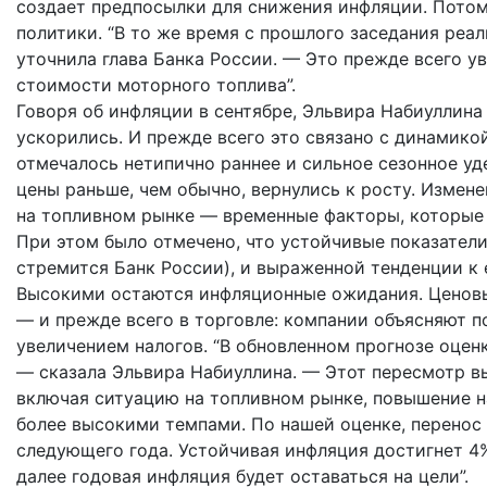
создает предпосылки для снижения инфляции. Пото
политики. “В то же время с прошлого заседания ре
уточнила глава Банка России. — Это прежде всего у
стоимости моторного топлива”.
Говоря об инфляции в сентябре, Эльвира Набиуллина
ускорились. И прежде всего это связано с динамикой
отмечалось нетипично раннее и сильное сезонное у
цены раньше, чем обычно, вернулись к росту. Измен
на топливном рынке — временные факторы, которые 
При этом было отмечено, что устойчивые показатели
стремится Банк России), и выраженной тенденции к 
Высокими остаются инфляционные ожидания. Ценовы
— и прежде всего в торговле: компании объясняют 
увеличением налогов. “В обновленном прогнозе оце
— сказала Эльвира Набиуллина. — Этот пересмотр 
включая ситуацию на топливном рынке, повышение 
более высокими темпами. По нашей оценке, перенос
следующего года. Устойчивая инфляция достигнет 4%
далее годовая инфляция будет оставаться на цели”.