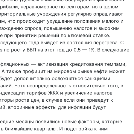
рибыли, неравномерное по секторам, но в целом
рриториальные учреждения регулярно опрашивают
им, что происходит ухудшение положения малого и
охлаждению спроса, повышению налогов и высоким
е при принятии решений по ключевой ставке.
ледующего года выйдет из состояния перегрева. С
 по росту ВВП на этот год до 0,5 — 1%. В следующие
нфляционных — активизация кредитования темпами,
. А также профицит на мировом рынке нефти может
 будет дополнительно осложняться санкциями.
ний. Есть неопределенность относительно того, в
индексации тарифов ЖКХ и увеличение налогов
торы роста цен, в случае если они приведут к
й, вторичные эффекты для инфляции будут
следние месяцы появились новые факторы, которые
 в ближайшие кварталы. И подстройка к ним