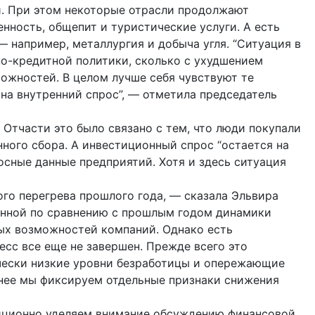
и. При этом некоторые отрасли продолжают
ность, общепит и туристические услуги. А есть
— например, металлургия и добыча угля. “Ситуация в
но-кредитной политики, сколько с ухудшением
ожностей. В целом лучше себя чувствуют те
на внутренний спрос”, — отметила председатель
 Отчасти это было связано с тем, что люди покупали
ого сбора. А инвестиционный спрос “остается на
осные данные предприятий. Хотя и здесь ситуация
го перегрева прошлого года, — сказала Эльвира
анной по сравнению с прошлым годом динамики
х возможностей компаний. Однако есть
есс все еще не завершен. Прежде всего это
чески низкие уровни безработицы и опережающие
енее мы фиксируем отдельные признаки снижения
иционно уделяем внимание обсуждению финансовой