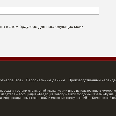
айта в этом браузере для последующих моих
ртнеров
(
все
)
Персональные данные
Производственный календа
 передача третьим лицам, опубликование или иное использование в коммерче
ладателя – Ассоциация «Редакция Новокузнецкой городской газеты «Кузнецк
и, информационных технологий и массовых коммуникаций по Кемеровской об