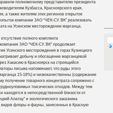
правили полномочному представителю президента
ководителям Кузбасса, Красноярского края,
я, а также жителям этих регионов открытое
опыток компании ЗАО “ЧЕК-СУ. ВК” реализовать
ната на Усинском месторождении марганца.
а отсутствие полного комплекта
компания ЗАО “ЧЕК-СУ. ВК” продолжает
ия Усинского месторождения в горах Кузнецкого
усматривает добычу и обогащение марганцевой
рез Хакасию в Красноярск на строящийся
вторы письма напоминают, что руды этого
арганца 15-18%) и низкокачественны (содержание
ому получение товарного концентрата сопряжено с
трудноуловимых токсических отходов. Между тем
и находятся в непосредственной близости от
цкий Алатау” и зоологического заказника
ко видов флоры и фауны, занесенных в Красную