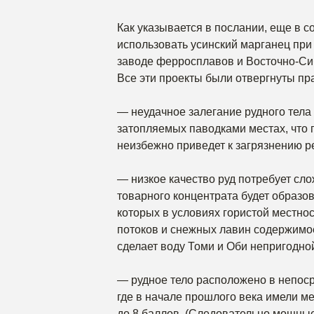
Как указывается в послании, еще в 
использовать усинский марганец при
заводе ферросплавов и Восточно-Си
Все эти проекты были отвергнуты п
— неудачное залегание рудного тела
затопляемых паводками местах, что
неизбежно приведет к загрязнению ре
— низкое качество руд потребует сло
товарного концентрата будет образо
которых в условиях гористой местнос
потоков и снежных лавин содержимое
сделает воду Томи и Оби непригодной
— рудное тело расположено в непоср
где в начале прошлого века имели м
до 8 баллов. (Следовательно мощны