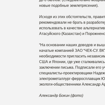
новые подобные землетрясения).
Исходя из этих обстоятельств, прав
рекомендовали не брать в разработк
использовать в качестве альтернати
Атасуйского (Казахстан) и Порожнен
“На основании наших доводов и выш
начатые компанией ЗАО “ЧЕК-СУ. ВК”
необходимости пригласить независи
США и Японии, где уже сталкивались
заключении письма. Подписали его у
специалисты-проектировщики Надежд
электрометаллург-ферросплавщик Юр
экологи-общественники Александр А
Александр Бокин (фото)