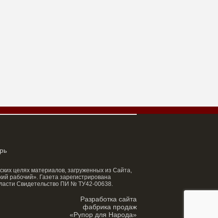
рь
ских целях материалов, загруженных из Сайта,
ий рабочий». Газета зарегистрирована
ласти Свидетельство ПИ № ТУ42-00638.
Разработка сайта
фабрика продаж
«Рупор для Народа»