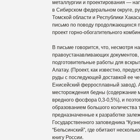
металлургии и проектирования — на
в Сибирском федеральном округе, ру
Томской области и Республики Хакаси
письмо по поводу продолжающихся п
проект горно-обогатительного комби
В письме говорится, что, несмотря н
правоустанавливающих документов, 
подготовительные работы для вскрыт
Алатау. (Проект, как известно, пред
руды с последующей доставкой ее че
Енисейский ферросплавный завод). А
месторождения бедны (содержание м
вредного фосфора 0,3-0,5%), и поэт
образованием большого количества 
предназначенные к разработке залеж
Государственного заповедника “Кузне
“Бельсинский”, где обитают несколь
книгу России.