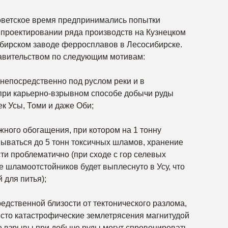
советское время предпринимались попытки
 проектировании ряда производств на Кузнецком
бирском заводе ферросплавов в Лесосибирске.
равительством по следующим мотивам:
 непосредственно под руслом реки и в
 при карьерно-взрывном способе добычи руды
к Усы, Томи и даже Оби;
жного обогащения, при котором на 1 тонну
вываться до 5 тонн токсичных шламов, хранение
ти проблематично (при сходе с гор селевых
 шламоотстойников будет выплеснуто в Усу, что
 для питья);
едственной близости от тектонического разлома,
есто катастрофические землетрясения магнитудой
е взрывы при добыче руды могут спровоцировать