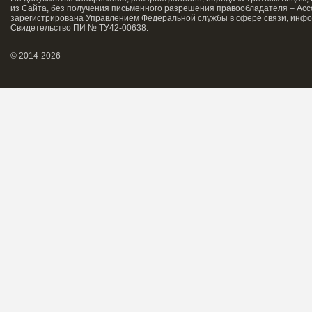
из Сайта, без получения письменного разрешения правообладателя – Асс
зарегистрирована Управлением Федеральной службы в сфере связи, инфо
Свидетельство ПИ № ТУ42-00638.
© 2014-2026