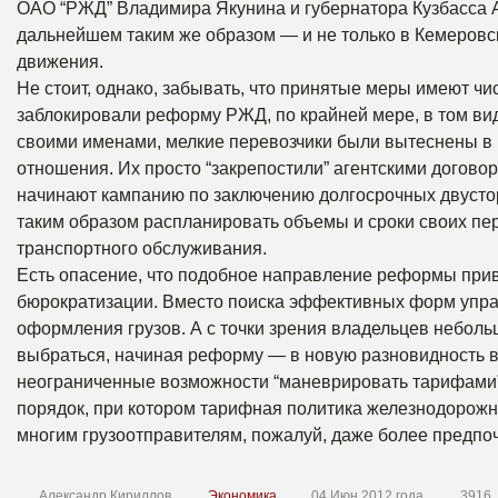
ОАО “РЖД” Владимира Якунина и губернатора Кузбасса А
дальнейшем таким же образом — и не только в Кемеровск
движения.
Не стоит, однако, забывать, что принятые меры имеют чи
заблокировали реформу РЖД, по крайней мере, в том вид
своими именами, мелкие перевозчики были вытеснены в К
отношения. Их просто “закрепостили” агентскими догов
начинают кампанию по заключению долгосрочных двустор
таким образом распланировать объемы и сроки своих пе
транспортного обслуживания.
Есть опасение, что подобное направление реформы приве
бюрократизации. Вместо поиска эффективных форм упра
оформления грузов. А с точки зрения владельцев неболь
выбраться, начиная реформу — в новую разновидность в
неограниченные возможности “маневрировать тарифами”,
порядок, при котором тарифная политика железнодорожн
многим грузоотправителям, пожалуй, даже более предпо
Александр Кириллов
Экономика
04 Июн 2012 года
3916