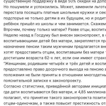
существенную поддержку в виде 50% скидки на допо
Но пошумели и успокоились. Может, заменили льготы
перестала посещать платные школьные кружки и сек
подспорье не только детям в их будущем, но и родит
ребёнок пришёл из школы и чем занимается. Скаже
Впрочем, почему только матери? Разве отцы, воспит
Неделю назад в Госдуму был внесен законопроект, в
воспитывающими детей без матери, закрепляется пр
назначение пенсии таким мужчинам предлагается внес
хотят предоставить отцам, воспитавшим без матери 
достигшим возраста 62-х лет, если они имеют страхо
“Женщинам, родившим четырёх и трёх детей и воспи
предоставлено право досрочного выхода на пенсию в
положения не были приняты в отношении многодетных
пояснительной записке к законопроекту.
Согласно статистике, приведённой авторами инициат
где дети воспитываются без матери, и 4,85 миллион
полагают, что принятие такого законопроекта позит
отцам-одиночкам, а также повысит престижность отц