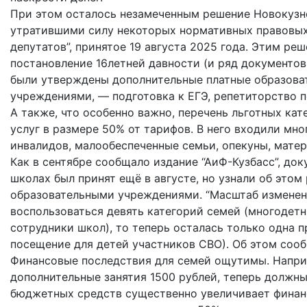
При этом осталось незамеченным решение Новокузне
утратившими силу некоторых нормативных правовых
депутатов”, принятое 19 августа 2025 года. Этим ре
постановление 16летней давности (и ряд документов
были утверждены дополнительные платные образова
учреждениями, — подготовка к ЕГЭ, репетиторство п
А также, что особенно важно, перечень льготных ка
услуг в размере 50% от тарифов. В него входили мн
инвалидов, малообеспеченные семьи, опекуны, мате
Как в сентябре сообщало издание “АиФ-Кузбасс”, док
школах был принят ещё в августе, но узнали об это
образовательными учреждениями. “Масштаб изменени
воспользоваться девять категорий семей (многодет
сотрудники школ), то теперь осталась только одна 
посещение для детей участников СВО). Об этом сооб
Финансовые последствия для семей ощутимы. Наприм
дополнительные занятия 1500 рублей, теперь должны
бюджетных средств существенно увеличивает финанс