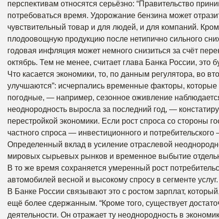
перспективам относятся серьёзно: “Правительство прин
потребоваться время. Удорожание бензина может отразит
чувствительный товар и для людей, и для компаний. Кром
плодоовощную продукцию после нетипично сильного сниж
годовая инфляция может немного снизиться за счёт пер
октябрь. Тем не менее, считает глава Банка России, это 
Что касается экономики, то, по данным регулятора, во в
улучшаются”: исчерпались временные факторы, которые с
погодные, — например, сезонное оживление наблюдается 
неоднородность выросла за последний год, — констатируе
перестройкой экономики. Если рост спроса со стороны г
частного спроса — инвестиционного и потребительского
Определенный вклад в усиление отраслевой неоднородно
мировых сырьевых рынков и временное выбытие отдель
В то же время сохраняется умеренный рост потребительск
автомобилей весной и высокому спросу в сегменте услуг.
В Банке России связывают это с ростом зарплат, который
ещё более сдержанным. “Кроме того, существует достато
деятельности. Он отражает ту неоднородность в экономик