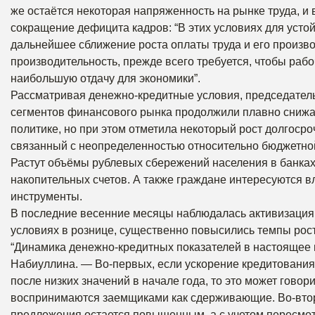
же остаётся некоторая напряженность на рынке труда, и
сокращение дефицита кадров: “В этих условиях для уст
дальнейшее сближение роста оплаты труда и его произво
производительность, прежде всего требуется, чтобы рабо
наибольшую отдачу для экономики”.
Рассматривая денежно-кредитные условия, председатель
сегментов финансового рынка продолжили плавно сниж
политике, но при этом отметила некоторый рост долгосро
связанный с неопределенностью относительно бюджетной
Растут объёмы рублевых сбережений населения в банках
накопительных счетов. А также граждане интересуются
инструменты.
В последние весенние месяцы наблюдалась активизация 
условиях в рознице, существенно повысились темпы рост
“Динамика денежно-кредитных показателей в настоящее 
Набиуллина. — Во-первых, если ускорение кредитования
после низких значений в начале года, то это может говор
воспринимаются заемщиками как сдерживающие. Во-втор
предложения остается повышенным, а с учетом пересмот