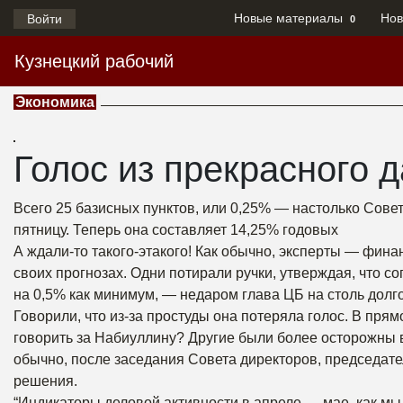
Новые материалы
Нов
Войти
0
Кузнецкий рабочий
Экономика
Голос из прекрасного 
Всего 25 базисных пунктов, или 0,25% — настолько Сове
пятницу. Теперь она составляет 14,25% годовых
А ждали-то такого-этакого! Как обычно, эксперты — фи
своих прогнозах. Одни потирали ручки, утверждая, что 
на 0,5% как минимум, — недаром глава ЦБ на столь долг
Говорили, что из-за простуды она потеряла голос. В пря
говорить за Набиуллину? Другие были более осторожны в
обычно, после заседания Совета директоров, председат
решения.
“Индикаторы деловой активности в апреле — мае, как мы