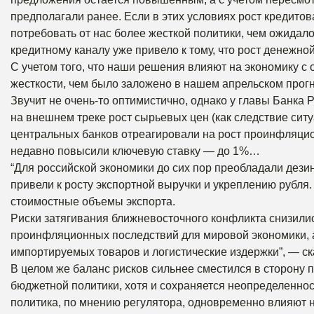
предполагали ранее. Если в этих условиях рост кредито
потребовать от нас более жесткой политики, чем ожидал
кредитному каналу уже привело к тому, что рост денежн
С учетом того, что наши решения влияют на экономику с 
жесткости, чем было заложено в нашем апрельском прогн
Звучит не очень-то оптимистично, однако у главы Банка Р
на внешнем треке рост сырьевых цен (как следствие сит
центральных банков отреагировали на рост проинфляцио
недавно повысили ключевую ставку — до 1%…
“Для российской экономики до сих пор преобладали де
привели к росту экспортной выручки и укреплению рубля.
стоимостные объемы экспорта.
Риски затягивания ближневосточного конфликта снизили
проинфляционных последствий для мировой экономики, а
импортируемых товаров и логистические издержки”, — с
В целом же баланс рисков сильнее сместился в сторону
бюджетной политики, хотя и сохраняется неопределенно
политика, по мнению регулятора, одновременно влияют н