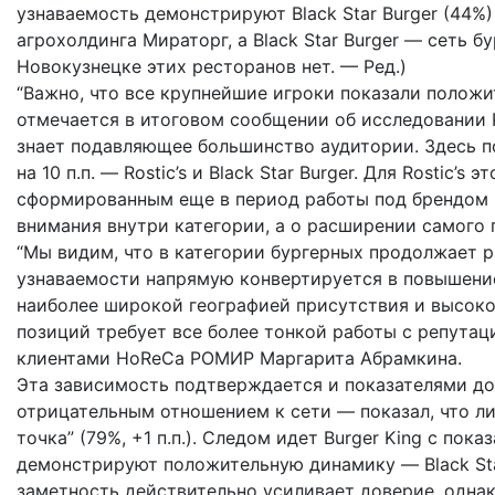
узнаваемость демонстрируют Black Star Burger (44%
агрохолдинга Мираторг, а Black Star Burger — сеть 
Новокузнецке этих ресторанов нет. — Ред.)
“Важно, что все крупнейшие игроки показали полож
отмечается в итоговом сообщении об исследовании
знает подавляющее большинство аудитории. Здесь п
на 10 п.п. — Rostic’s и Black Star Burger. Для Rosti
сформированным еще в период работы под брендом K
внимания внутри категории, а о расширении самого 
“Мы видим, что в категории бургерных продолжает 
узнаваемости напрямую конвертируется в повышение 
наиболее широкой географией присутствия и высок
позиций требует все более тонкой работы с репутац
клиентами HoReCa РОМИР Маргарита Абрамкина.
Эта зависимость подтверждается и показателями д
отрицательным отношением к сети — показал, что лиде
точка” (79%, +1 п.п.). Следом идет Burger King с пок
демонстрируют положительную динамику — Black Star B
заметность действительно усиливает доверие, одна