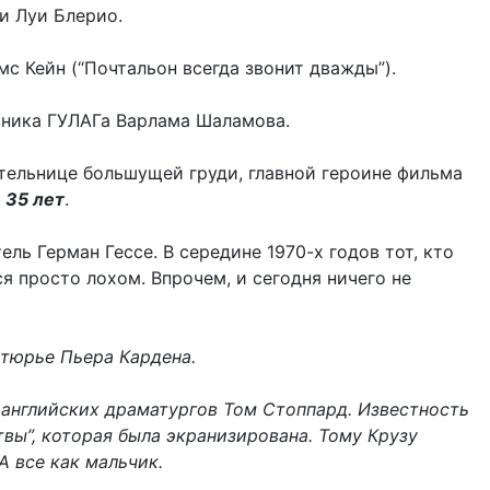
и Луи Блерио.
с Кейн (“Почтальон всегда звонит дважды”).
зника ГУЛАГа Варлама Шаламова.
ельнице большущей груди, главной героине фильма
т
35 лет
.
ль Герман Гессе. В середине 1970-х годов тот, кто
лся просто лохом. Впрочем, и сегодня ничего не
тюрье Пьера Кардена.
 английских драматургов Том Стоппард. Известность
твы”, которая была экранизирована. Тому Крузу
А все как мальчик.