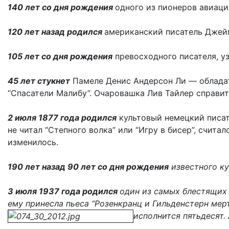
140 лет со дня рождения
одного из пионеров авиаци
120 лет назад родился
американский писатель Джейм
105 лет со дня рождения
превосходного писателя, у
45 лет стукнет
Памеле Денис Андерсон Ли — обладат
“Спасатели Малибу”. Очаровашка Лив Тайлер справи
2 июля 1877 года родился
культовый немецкий писате
не читал “Степного волка” или “Игру в бисер”, счита
изменилось.
190 лет назад
90 лет со дня рождения
известного ку
3 июля 1937 года родился
один из самых блестящих
ему принесла пьеса “Розенкранц и Гильденстерн мер
исполнится пятьдесят. 