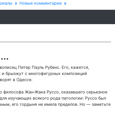
риалы
Новые комментарии
0
0
ь…
описец Питер Пауль Рубенс. Его, кажется,
к и брызжут с многофигурных композиций
ворят в Одессе.
 философа Жан-Жака Руссо, оказавшего серьезное
для изучающих всякого рода патологии: Руссо был
ным, его гордыня не имела пределов. Но — заметьте