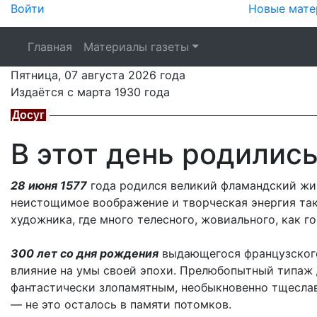
Войти
Новые мате
Главная
Материалы газеты
Пятница,
07 августа 2026
года
Издаётся с марта 1930 года
Досуг
В этот день родилис
28 июня 1577
года родился великий фламандский жив
неистощимое воображение и творческая энергия та
художника, где много телесного, жовиального, как го
300 лет со дня рождения
выдающегося французского
влияние на умы своей эпохи. Прелюбопытный типаж 
фантастически злопамятным, необыкновенно тщеслав
— не это осталось в памяти потомков.