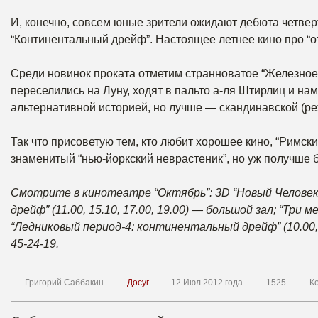
И, конечно, совсем юные зрители ожидают дебюта четвер
“Континентальный дрейф”. Настоящее летнее кино про “о
Среди новинок проката отметим странноватое “Железное н
переселились на Луну, ходят в пальто а-ля Штирлиц и н
альтернативной историей, но лучше — скандинавской (ре
Так что присоветую тем, кто любит хорошее кино, “Римски
знаменитый “нью-йоркский неврастеник”, но уж получше 
Смотрите в кинотеатре “Октябрь”: 3D “Новый Человек-п
дрейф” (11.00, 15.10, 17.00, 19.00) — большой зал; “Три ме
“Ледниковый период-4: континентальный дрейф” (10.00, 1
45-24-19.
Григорий Саббакин
Досуг
12 Июл 2012 года
1525
К