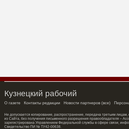
Кузнецкий рабочий
О газете
Контакты редакции
Новости партнеров
(
все
)
Персон
Не допускается копирование, распространение, передача третьим лицам,
из Сайта, без получения письменного разрешения правообладателя – Асс
зарегистрирована Управлением Федеральной службы в сфере связи, инфо
Свидетельство ПИ № ТУ42-00638.