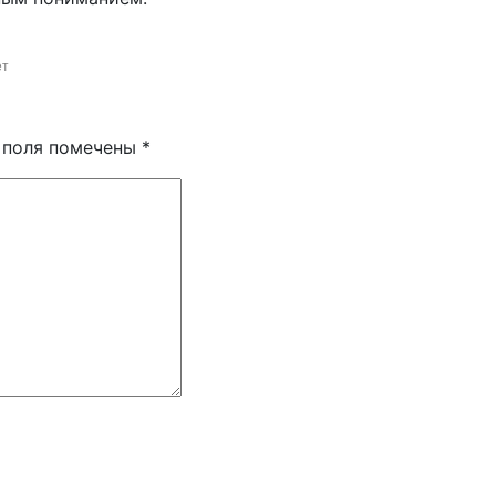
ет
 поля помечены
*