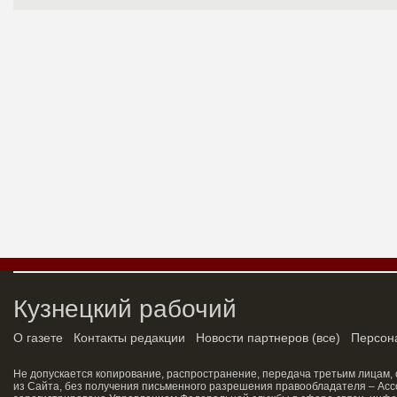
Кузнецкий рабочий
О газете
Контакты редакции
Новости партнеров
(
все
)
Персон
Не допускается копирование, распространение, передача третьим лицам,
из Сайта, без получения письменного разрешения правообладателя – Асс