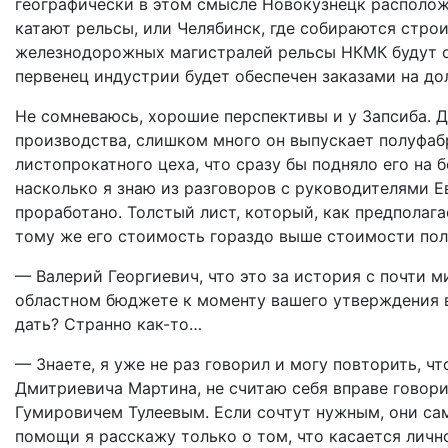
географически в этом смысле Новокузнецк расположе
катают рельсы, или Челябинск, где собираются стро
железнодорожных магистралей рельсы НКМК будут об
первенец индустрии будет обеспечен заказами на до
Не сомневаюсь, хорошие перспективы и у Запсиба. Да
производства, слишком много он выпускает полуфаб
листопрокатного цеха, что сразу бы подняло его на б
насколько я знаю из разговоров с руководителями Е
проработано. Толстый лист, который, как предполагае
тому же его стоимость гораздо выше стоимости пол
— Валерий Георгиевич, что это за история с почти 
областном бюджете к моменту вашего утверждения в 
дать? Странно как-то…
— Знаете, я уже не раз говорил и могу повторить, ч
Дмитриевича Мартина, не считаю себя вправе говори
Гумировичем Тулеевым. Если сочтут нужным, они са
помощи я расскажу только о том, что касается личн