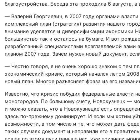
благоустройства. Беседа эта проходила 6 августа, а 
— Валерий Георгиевич, в 2007 году органами власт
комплексный план (стратегия) развития нашего горо
внимание уделяется и диверсификации экономики Но
большинство так и осталось на бумаге. И вот рожда
разработанный специалистами возглавляемой вами ад
планом 2007 года. Зачем нужен новый документ, есл
— Честно говоря, я не очень хорошо знаком с тем п
экономический кризис, который начался летом 2008 
новый план. Многое разъясняет фраза из его назван
Известно, что кризис побудил федеральные власти н
моногородов. По большому счету, Новокузнецк — мон
и можно сказать, что в Новокузнецке есть определе
здесь по-прежнему доминирует. И если мы хотим уй
возможности, в том числе и те, что может дать фед
таких случаях документ и направили его в правител
пошел по этому пути раньше нас, уже признали моно