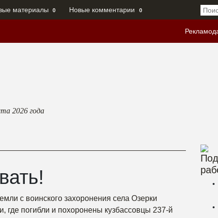
вые материалы
Новые комментарии
0
0
Рекламод
ста 2026
года
Под
раб
вать!
земли с воинского захоронения села Озерки
и, где погибли и похоронены кузбассовцы 237-й