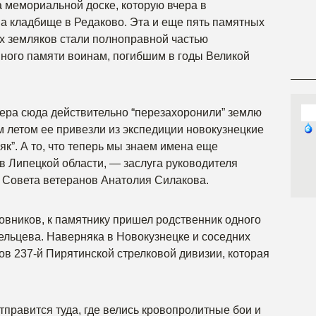
а мемориальной доске, которую вчера в
а кладбище в Редаково. Эта и еще пять памятных
х земляков стали полноправной частью
ного памяти воинам, погибшим в годы Великой
чера сюда действительно “перезахоронили” землю
 летом ее привезли из экспедиции новокузнецкие
к”. А то, что теперь мы знаем имена еще
в Липецкой области, — заслуга руководителя
о Совета ветеранов Анатолия Силакова.
овников, к памятнику пришел родственник одного
ельцева. Наверняка в Новокузнецке и соседних
ов 237-й Пирятинской стрелковой дивизии, которая
отправится туда, где велись кровопролитные бои и