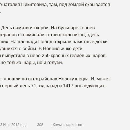
 Анатолия Никитовича, там, под землей скрывается
ы…
 День памяти и скорби. На бульваре Героев
теранов вспоминали сотни школьников, здесь
дших. На площади Побед открыли памятные доски
нувшихся с войны. В Новоильинке дети
и выпустили в небо 250 красных гелиевых шаров.
не только шары, но и голуби.
, прошли во всех районах Новокузнецка. И, может,
й первый день 71 год назад и 1417 последующих,
23 Июн 2012 года
308
Комментариев нет