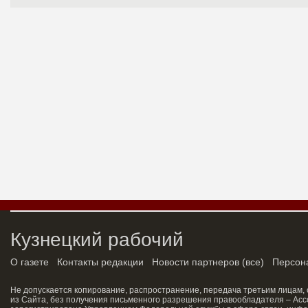
Кузнецкий рабочий
О газете
Контакты редакции
Новости партнеров
(
все
)
Персон
Не допускается копирование, распространение, передача третьим лицам,
из Сайта, без получения письменного разрешения правообладателя – Асс