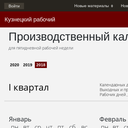
Новые материалы
Нов
Войти
0
Кузнецкий рабочий
Производственный кал
для пятидневной рабочей недели
2020
2019
2018
I квартал
Календарных 
Выходных и п
Рабочих дней
Январь
Февраль
пн
вт
ср
чт
пт
сб
вс
пн
вт
с