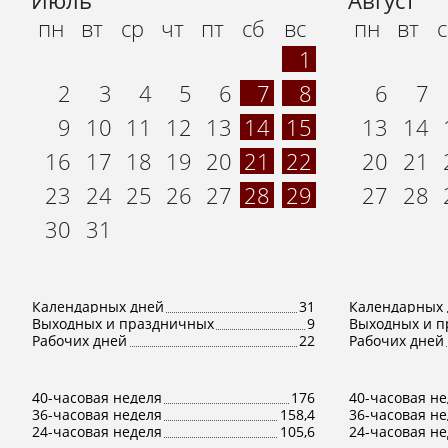
Июль
Август
пн
вт
ср
чт
пт
сб
вс
пн
вт
1
2
3
4
5
6
7
8
6
7
9
10
11
12
13
14
15
13
14
16
17
18
19
20
21
22
20
21
23
24
25
26
27
28
29
27
28
30
31
Календарных дней
31
Календарных 
Выходных и праздничных
9
Выходных и п
Рабочих дней
22
Рабочих дней
40-часовая неделя
176
40-часовая н
36-часовая неделя
158,4
36-часовая н
24-часовая неделя
105,6
24-часовая н