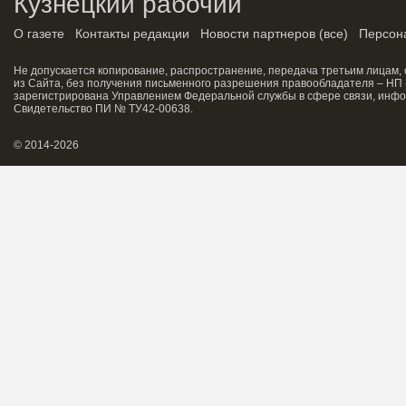
Кузнецкий рабочий
О газете
Контакты редакции
Новости партнеров
(
все
)
Персон
Не допускается копирование, распространение, передача третьим лицам,
из Сайта, без получения письменного разрешения правообладателя – НП 
зарегистрирована Управлением Федеральной службы в сфере связи, инфо
Свидетельство ПИ № ТУ42-00638.
© 2014-2026