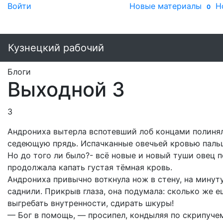
Войти
Новые материалы
Н
0
Кузнецкий рабочий
Блоги
Выходной 3
3
Андрониха вытерла вспотевший лоб концами полинял
седеющую прядь. Испачканные овечьей кровью пальц
Но до того ли было?- всё новые и новый туши овец 
продолжала капать густая тёмная кровь.
Андрониха привычно воткнула нож в стену, на мину
саднили. Прикрыв глаза, она подумала: сколько же е
выгребать внутренности, сдирать шкуры!
— Бог в помощь, — просипел, кондыляя по скрипучем