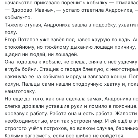
начальство приказало порешить кобылку — отмаялас
— Здорово, Иваныч, — устало ответила Андрониха, —
кобылу-то.
Тяжело ступая, Андрониха зашла в подсобку, ухватил
полу.
Егор Потапов уже завёл под навес каурую лошадь. А
спокойному, но тяжёлому дыханию лошади причину, 
щадил ни людей, ни лошадей.
Она подошла к кобыле, не спеша, сняла с неё уздечк
вглубь бойни. Стащив с гвоздя блеклую, с неотсти
накинула её на кобылью морду и завязала концы. По
колун. Пальцы сами нашли сподручную хватку и, пок
наизготовку.
Но ещё до того, как она сделала замах, Андрониха п
слегка дрожали уставшие руки и ломило в пояснице.
кровавую работу. Работа она и есть работа. Жалост
необходимостью, мол так устроен мир. И ей ещё в э
строгого учёта потрохов, во всяком случае, барань
Колыму загреметь, если вес шибко не сойдётся.