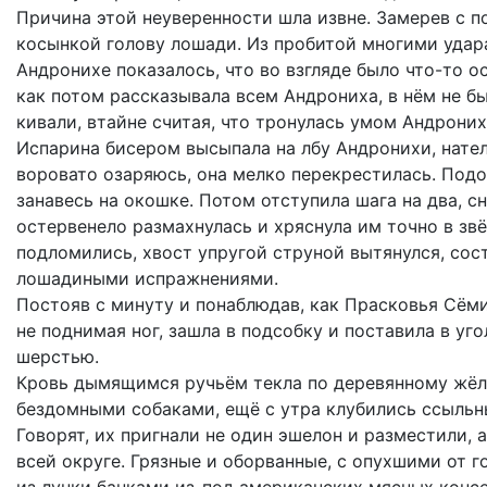
Причина этой неуверенности шла извне. Замерев с 
косынкой голову лошади. Из пробитой многими удар
Андронихе показалось, что во взгляде было что-то о
как потом рассказывала всем Андрониха, в нём не б
кивали, втайне считая, что тронулась умом Андрони
Испарина бисером высыпала на лбу Андронихи, нател
воровато озаряюсь, она мелко перекрестилась. Подо
занавесь на окошке. Потом отступила шага на два, с
остервенело размахнулась и хряснула им точно в зв
подломились, хвост упругой струной вытянулся, сос
лошадиными испражнениями.
Постояв с минуту и понаблюдав, как Прасковья Сёми
не поднимая ног, зашла в подсобку и поставила в у
шерстью.
Кровь дымящимся ручьём текла по деревянному жёло
бездомными собаками, ещё с утра клубились ссыльны
Говорят, их пригнали не один эшелон и разместили, 
всей округе. Грязные и оборванные, с опухшими от г