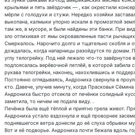
из лунки банками из-под американских мясных конс
крыльями и пять звёздочек — , как окрестили консе
мёрли с голодухи и стужи. Нередко хозяйки застава
выкопана, калмыки упорно искали в промозглой зем
там же, в мусоре, и были найдены эти банки. При в
зло отпихивая от ямы окровавленные пасти рычащи
Смеркалось. Нарочито долго и тщательно скобля и 
дождалась, когда напарницы разойдутся по домам. П
углу телогрейку. Под ней лежало что-то завёрнутое 
подпоясалась верёвочной петлёй, в которой забила 
рукава телогрейки, наконец, нахохлившись и поддер
Постоянно оглядываясь, Андрониха свернула в проул
кто. Давече, улучив минуту, когда Прасковья Сёмин
Андрониха быстро отсекла от печёнки солидный кусок
заметила, то ничем не подала виду. .
Печёнка была ещё тёплой и приятно грела живот. Пря
Андрониха устало вздохнула и ещё проворнее засе
поднявшегося ветра донесли до её слуха обрывки му
Вот и её подворье. Андрониха почти бежала вдоль го