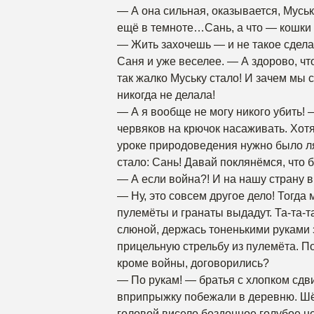
— А она сильная, оказывается, Муськ
ещё в темноте…Сань, а что — кошки
— Жить захочешь — и не такое сдела
Саня и уже веселее. — А здорово, что
так жалко Муську стало! И зачем мы 
никогда не делала!
— А я вообще не могу никого убить!
червяков на крючок насаживать. Хотя 
уроке природоведения нужно было ля
стало: Сань! Давай поклянёмся, что б
— А если война?! И на нашу страну 
— Ну, это совсем другое дело! Тогд
пулемёты и гранаты выдадут. Та-та-та
слюной, держась тоненькими руками
прицельную стрельбу из пулемёта. П
кроме войны, договорились?
— По рукам! — братья с хлопком сдви
вприпрыжку побежали в деревню. Шёл
головой висело бездонное голубое не