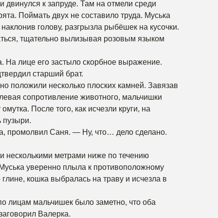
и двинулся к запруде. Там на отмели среди
ята. Поймать двух не составило труда. Муська
наклонив голову, разгрызла рыбёшек на кусочки.
аться, тщательно вылизывая розовым языком
. На лице его застыло скорбное выражение.
твердил старший брат.
дно положили несколько плоских камней. Завязав
олевая сопротивление животного, мальчишки
омутка. После того, как исчезли круги, на
 пузыри.
а, промолвил Саня. — Ну, что… дело сделано.
, и несколькими метрами ниже по течению
Муська уверенно плыла к противоположному
глине, кошка выбралась на траву и исчезла в
о лицам мальчишек было заметно, что оба
заговорил Валерка.