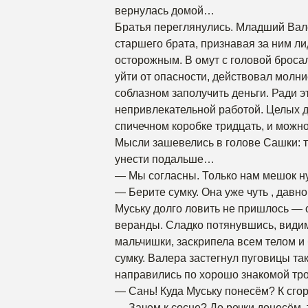
вернулась домой…
Братья переглянулись. Младший Вал
старшего брата, признавая за ним л
осторожным. В омут с головой броса
уйти от опасности, действовал молни
соблазном заполучить деньги. Ради э
непривлекательной работой. Целых дв
спичечном коробке тридцать, и можно
Мысли зашевелись в голове Сашки: т
унести подальше…
— Мы согласны. Только нам мешок н
— Берите сумку. Она уже чуть , давн
Муську долго ловить не пришлось — 
веранды. Сладко потянувшись, видим
мальчишки, заскрипела всем телом и
сумку. Валера застегнул пуговицы та
направились по хорошо знакомой тро
— Сань! Куда Муську понесём? К сго
— Зачем к сосне? До речки донесём, 