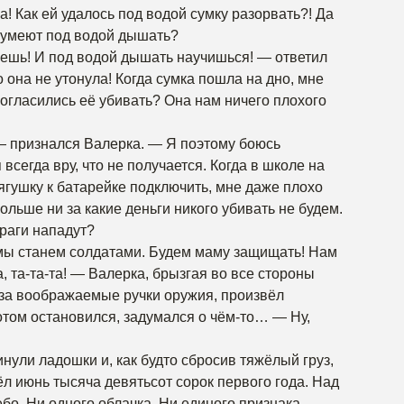
а! Как ей удалось под водой сумку разорвать?! Да
 умеют под водой дышать?
ешь! И под водой дышать научишься! — ответил
 она не утонула! Когда сумка пошла на дно, мне
согласились её убивать? Она нам ничего плохого
 — признался Валерка. — Я поэтому боюсь
всегда вру, что не получается. Когда в школе на
гушку к батарейке подключить, мне даже плохо
ольше ни за какие деньги никого убивать не будем.
враги нападут?
а мы станем солдатами. Будем маму защищать! Нам
, та-та-та! — Валерка, брызгая во все стороны
 за воображаемые ручки оружия, произвёл
отом остановился, задумался о чём-то… — Ну,
нули ладошки и, как будто сбросив тяжёлый груз,
 июнь тысяча девятьсот сорок первого года. Над
бо. Ни одного облачка. Ни единого признака