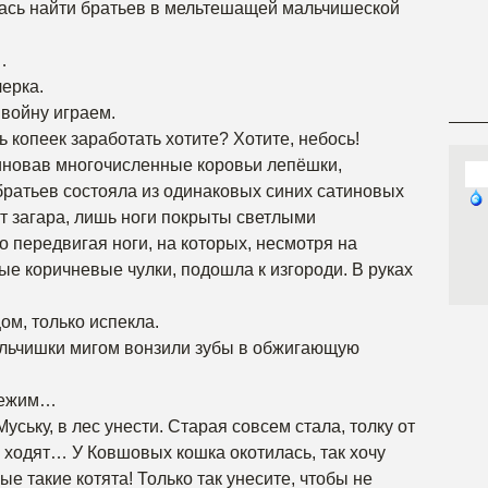
лась найти братьев в мельтешащей мальчишеской
…
ерка.
 войну играем.
 копеек заработать хотите? Хотите, небось!
миновав многочисленные коровьи лепёшки,
 братьев состояла из одинаковых синих сатиновых
от загара, лишь ноги покрыты светлыми
 передвигая ноги, на которых, несмотря на
ые коричневые чулки, подошла к изгороди. В руках
ом, только испекла.
льчишки мигом вонзили зубы в обжигающую
обежим…
ську, в лес унести. Старая совсем стала, толку от
 ходят… У Ковшовых кошка окотилась, так хочу
ые такие котята! Только так унесите, чтобы не