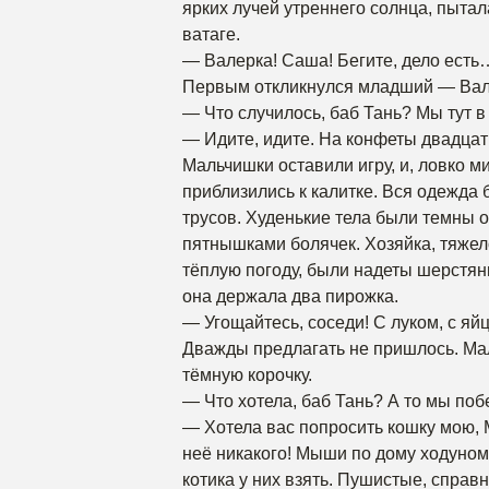
ярких лучей утреннего солнца, пыта
ватаге.
— Валерка! Саша! Бегите, дело есть
Первым откликнулся младший — Вал
— Что случилось, баб Тань? Мы тут в
— Идите, идите. На конфеты двадцать
Мальчишки оставили игру, и, ловко 
приблизились к калитке. Вся одежда
трусов. Худенькие тела были темны 
пятнышками болячек. Хозяйка, тяжело
тёплую погоду, были надеты шерстян
она держала два пирожка.
— Угощайтесь, соседи! С луком, с яйц
Дважды предлагать не пришлось. Ма
тёмную корочку.
— Что хотела, баб Тань? А то мы п
— Хотела вас попросить кошку мою, Му
неё никакого! Мыши по дому ходуном
котика у них взять. Пушистые, справн