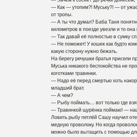
— Как — утопим?! Муську?! — от ужас
от тропы.
— А ты что думал? Баба Таня понятно
километров в поезде увезли и то она
— Так давай её полностью в сумку сп
— Не поможет! У кошек как будто комп
какую сторону нужно бежать.
На берегу речушки братья присели пр
Муська никакого беспокойства не пр
коготками травинки.
— Надо её перед смертью хоть нако
младший брат.
— А чем?
— Рыбу поймать… вот только где взят
— Травинкой щурёнка поймаю! — на
Ловить рыбу петлёй Сашу научил оте
медную проволоку. Но когда проволо
можно было вытащить с помощью дли