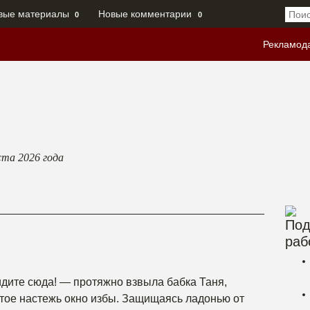
вые материалы
Новые комментарии
0
0
Рекламод
ста 2026
года
Под
раб
идите сюда! — протяжно взвыла бабка Таня,
тое настежь окно избы. Защищаясь ладонью от