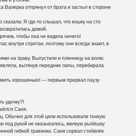
а Валерка отпрянул от брата и застыл в стороне
 сказала: Я где-то слышал, что кошку на сто
 возвратилась домой.
рячем, чтобы она не видела ничего!
ас внутри спрятан, поэтому они всегда знают, в
ямо на траву. Выпустили и пленницу на волю.
оявляла, вытянув передние лапы, перебирала
рмить хорошенько! — первым прервал паузу
ь удочку?!
шёлся Саня.
ц. Обычно для этой цели использовали тонкую
ки под рукой не оказывалось, мелкую рыбёшку
нной гибкой травинки. Саня сорвал стебелёк