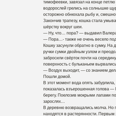
тимофеевки, завязал на конце петлю 
водорослей грелись на солнышке щур
осторожно обнюхала рыбу и, смешно 
Закончив трапезу, кошка стала умыв
шёрстку вокруг шеи.
— Ну, что… пора? — выдавил Валера
— Пора…- также не очень весело под
Кошку засунули обратно в сумку. На 
ручки сумки двойным узлом и преод
забросили свёрток почти на середину 
поверхность с бульканьем вырвались
— Воздух выходит, — со знанием дел
Пошли домой.
В этот момент вода опять забурлила
показалась взъерошенная голова — 
берегу. Поелозив мокрыми лапами по 
зарослях…
В деревню возвращались молча. Но п
находятся в растерянности. Первым 