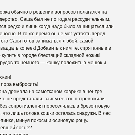
ерка обычно в решении вопросов полагался на
идерство. Саша был не по годам рассудительным,
лся редко и лишь когда надо было защищаться или
еносно. В то же время он не мог устоять перед
того Саня готов заниматься любой, самой
адцать копеек! Добавить к ним те, спрятанные в
 купить в городе блестящий складной ножик!
рудов-то немного — кошку положить в мешок и
ужен!
о пора выбросить!
она дремала на самотканом коврике в центре
о, не представляя, зачем её сон потревожили
 без сопротивления переселилась в брезентовую
к, что лишь голова кошки осталась снаружи. В лес
пинке, минуя покосы и осиновую рощу.
ревшей сосне?
там и утопим.